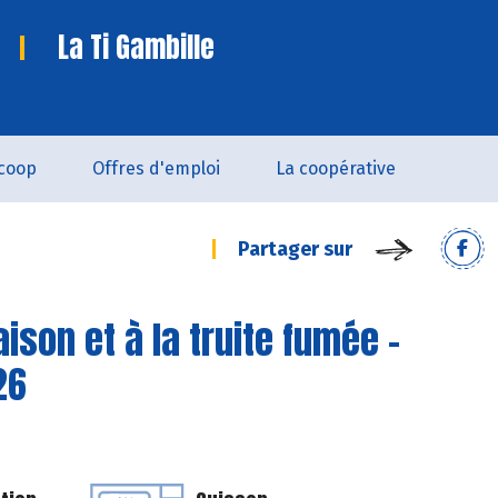
La Ti Gambille
coop
Offres d'emploi
La coopérative
Partager sur
son et à la truite fumée -
26