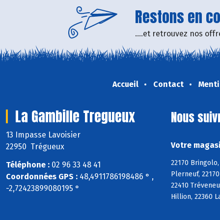
Restons en con
....et retrouvez nos of
Accueil
Contact
Menti
La Gambille Tregueux
Nous suiv
13 Impasse Lavoisier
Votre magasi
22950 Trégueux
22170 Bringolo,
Téléphone :
02 96 33 48 41
Plerneuf, 22170
Coordonnées GPS :
48,4911786198486 ° ,
22410 Tréveneu
-2,72423899080195 °
Hillion, 22360 