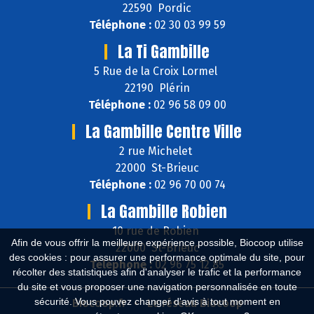
22590 Pordic
Téléphone :
02 30 03 99 59
La Ti Gambille
5 Rue de la Croix Lormel
22190 Plérin
Téléphone :
02 96 58 09 00
La Gambille Centre Ville
2 rue Michelet
22000 St-Brieuc
Téléphone :
02 96 70 00 74
La Gambille Robien
10 rue de Robien
Afin de vous offrir la meilleure expérience possible, Biocoop utilise
22000 St-Brieuc
des cookies : pour assurer une performance optimale du site, pour
Téléphone :
02 96 75 12 85
récolter des statistiques afin d'analyser le trafic et la performance
du site et vous proposer une navigation personnalisée en toute
sécurité. Vous pouvez changer d'avis à tout moment en
Biocoop.fr
Le réseau Biocoop