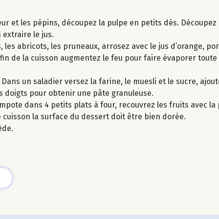
r et les pépins, découpez la pulpe en petits dés. Découpez l
xtraire le jus.
les abricots, les pruneaux, arrosez avec le jus d’orange, po
fin de la cuisson augmentez le feu pour faire évaporer toute 
ans un saladier versez la farine, le muesli et le sucre, ajout
 doigts pour obtenir une pâte granuleuse.
pote dans 4 petits plats à four, recouvrez les fruits avec la
cuisson la surface du dessert doit être bien dorée.
ède.