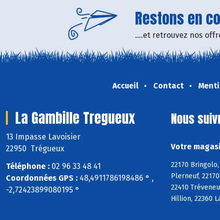
Restons en con
....et retrouvez nos of
Accueil
Contact
Menti
La Gambille Tregueux
Nous suiv
13 Impasse Lavoisier
Votre magasi
22950 Trégueux
22170 Bringolo,
Téléphone :
02 96 33 48 41
Plerneuf, 22170
Coordonnées GPS :
48,4911786198486 ° ,
22410 Tréveneu
-2,72423899080195 °
Hillion, 22360 