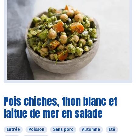
Pois chiches, thon blanc et
laitue de mer en salade
Entrée
Poisson
Sans porc
Automne
Eté