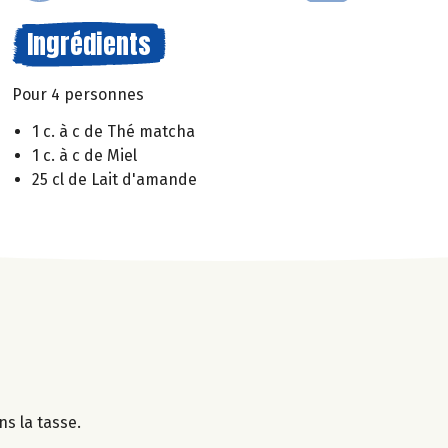
Ingrédients
Pour 4 personnes
1 c. à c de Thé matcha
1 c. à c de Miel
25 cl de Lait d'amande
ns la tasse.