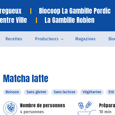
Tregueux
Biocoop La Gambille Pordic
entre Ville
La Gambille Robien
Recettes
Producteurs
Magazines
Bio
Matcha latte
Boisson
Sans gluten
Sans lactose
Végétarien
Eté
Nombre de personnes
Prépara
4 personnes
10 min