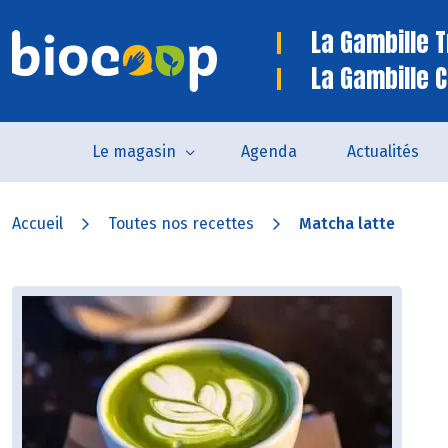
La Gambille 
La Gambille C
Le magasin
Agenda
Actualités
Accueil
Toutes nos recettes
Matcha latte