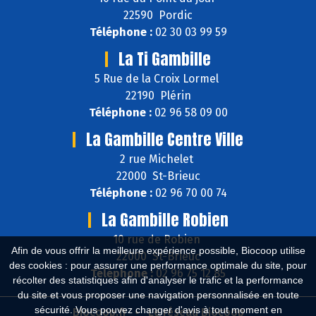
22590 Pordic
Téléphone :
02 30 03 99 59
La Ti Gambille
5 Rue de la Croix Lormel
22190 Plérin
Téléphone :
02 96 58 09 00
La Gambille Centre Ville
2 rue Michelet
22000 St-Brieuc
Téléphone :
02 96 70 00 74
La Gambille Robien
10 rue de Robien
Afin de vous offrir la meilleure expérience possible, Biocoop utilise
22000 St-Brieuc
des cookies : pour assurer une performance optimale du site, pour
Téléphone :
02 96 75 12 85
récolter des statistiques afin d'analyser le trafic et la performance
du site et vous proposer une navigation personnalisée en toute
sécurité. Vous pouvez changer d'avis à tout moment en
Biocoop.fr
Le réseau Biocoop