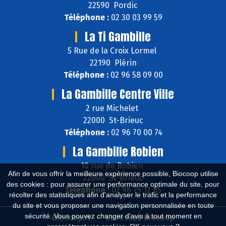
22590 Pordic
Téléphone :
02 30 03 99 59
La Ti Gambille
5 Rue de la Croix Lormel
22190 Plérin
Téléphone :
02 96 58 09 00
La Gambille Centre Ville
2 rue Michelet
22000 St-Brieuc
Téléphone :
02 96 70 00 74
La Gambille Robien
10 rue de Robien
Afin de vous offrir la meilleure expérience possible, Biocoop utilise
22000 St-Brieuc
des cookies : pour assurer une performance optimale du site, pour
Téléphone :
02 96 75 12 85
récolter des statistiques afin d'analyser le trafic et la performance
du site et vous proposer une navigation personnalisée en toute
sécurité. Vous pouvez changer d'avis à tout moment en
Biocoop.fr
Le réseau Biocoop