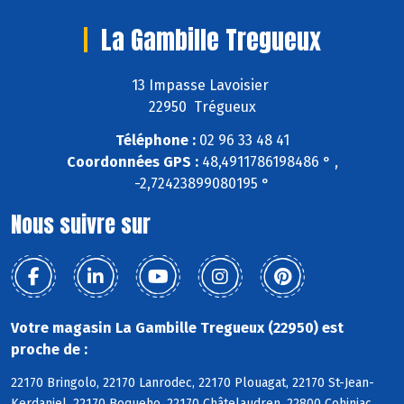
La Gambille Tregueux
13 Impasse Lavoisier
22950 Trégueux
Téléphone :
02 96 33 48 41
Coordonnées GPS :
48,4911786198486 ° ,
-2,72423899080195 °
Nous suivre sur
Votre magasin La Gambille Tregueux (22950) est
proche de :
22170 Bringolo, 22170 Lanrodec, 22170 Plouagat, 22170 St-Jean-
Kerdaniel, 22170 Boqueho, 22170 Châtelaudren, 22800 Cohiniac,