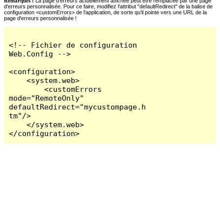
Remarques :
La page d'erreurs actuellement affichée peut être remplacée par une page
d'erreurs personnalisée. Pour ce faire, modifiez l'attribut "defaultRedirect" de la balise de
configuration <customErrors> de l'application, de sorte qu'il pointe vers une URL de la
page d'erreurs personnalisée !
<!-- Fichier de configuration 
Web.Config -->

<configuration>

    <system.web>

        <customErrors 
mode="RemoteOnly" 
defaultRedirect="mycustompage.h
tm"/>

    </system.web>

</configuration>