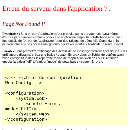
Erreur du serveur dans l'application '/'.
Page Not Found !!
Description :
Une erreur d'application s'est produite sur le serveur. Les paramètres
d'erreur personnalisés actuels pour cette application empêchent l'affichage à distance
des détails de l'erreur de l'application (pour des raisons de sécurité). Cependant, ils
peuvent être affichés par les navigateurs qui s'exécutent sur l'ordinateur serveur local.
Détails =
Pour permettre l'affichage des détails de ce message d'erreur spécifique sur les
ordinateurs distants, créez une balise <customErrors> dans un fichier de configuration
"web.config" situé dans le répertoire racine de l'application Web en cours. Attribuez
ensuite la valeur "off" à l'attribut "mode" de cette balise <customErrors>.
<!-- Fichier de configuration 
Web.Config -->

<configuration>

    <system.web>

        <customErrors 
mode="Off"/>

    </system.web>

</configuration>