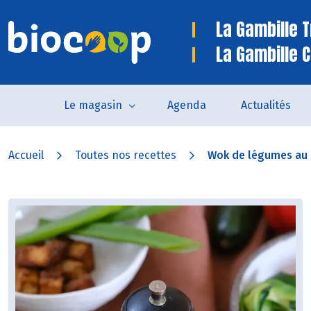
La Gambille 
La Gambille C
Le magasin
Agenda
Actualités
Accueil
Toutes nos recettes
Wok de légumes au p