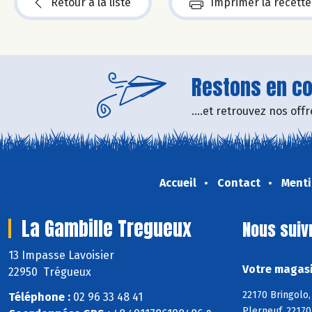
Retour à la liste
Imprimer la recette
Restons en con
....et retrouvez nos of
Accueil
Contact
Menti
La Gambille Tregueux
Nous suiv
13 Impasse Lavoisier
Votre magasi
22950 Trégueux
22170 Bringolo,
Téléphone :
02 96 33 48 41
Plerneuf, 22170