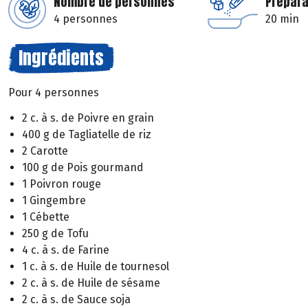
Nombre de personnes
Prépara
4 personnes
20 min
Ingrédients
Pour 4 personnes
2 c. à s. de Poivre en grain
400 g de Tagliatelle de riz
2 Carotte
100 g de Pois gourmand
1 Poivron rouge
1 Gingembre
1 Cébette
250 g de Tofu
4 c. à s. de Farine
1 c. à s. de Huile de tournesol
2 c. à s. de Huile de sésame
2 c. à s. de Sauce soja