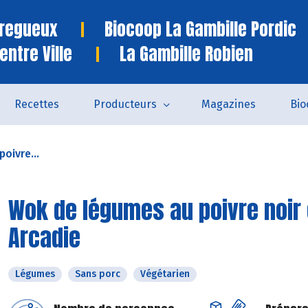
Tregueux
Biocoop La Gambille Pordic
entre Ville
La Gambille Robien
Recettes
Producteurs
Magazines
Bio
oivre...
Wok de légumes au poivre noir e
Arcadie
Légumes
Sans porc
Végétarien