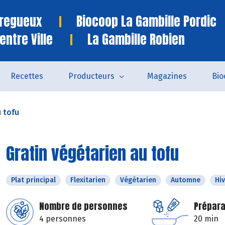
Tregueux
Biocoop La Gambille Pordic
entre Ville
La Gambille Robien
Recettes
Producteurs
Magazines
Bio
u tofu
Gratin végétarien au tofu
Plat principal
Flexitarien
Végétarien
Automne
Hi
Nombre de personnes
Prépara
4 personnes
20 min