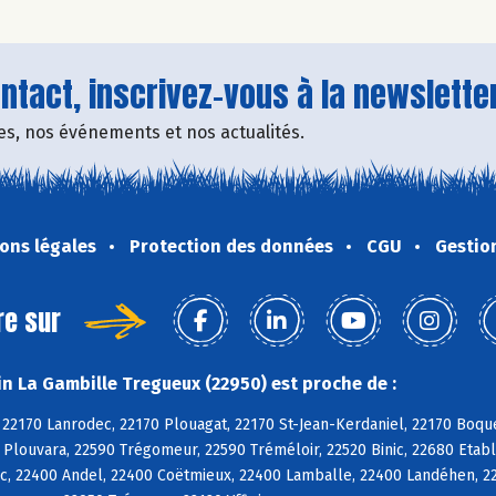
tact, inscrivez-vous à la newsletter
fres, nos événements et nos actualités.
ons légales
Protection des données
CGU
Gestio
re sur
n La Gambille Tregueux (22950) est proche de :
 22170 Lanrodec, 22170 Plouagat, 22170 St-Jean-Kerdaniel, 22170 Boqu
 Plouvara, 22590 Trégomeur, 22590 Tréméloir, 22520 Binic, 22680 Etabl
c, 22400 Andel, 22400 Coëtmieux, 22400 Lamballe, 22400 Landéhen, 2