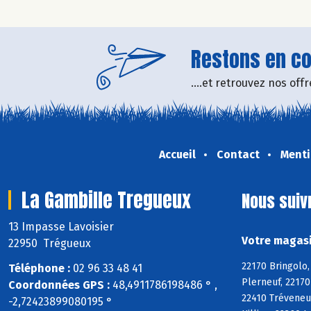
Restons en con
....et retrouvez nos of
Accueil
Contact
Menti
La Gambille Tregueux
Nous suiv
13 Impasse Lavoisier
Votre magasi
22950 Trégueux
22170 Bringolo,
Téléphone :
02 96 33 48 41
Plerneuf, 22170
Coordonnées GPS :
48,4911786198486 ° ,
22410 Tréveneu
-2,72423899080195 °