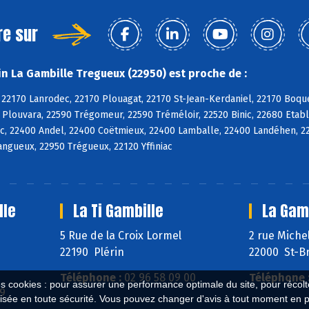
re sur
n La Gambille Tregueux (22950) est proche de :
 22170 Lanrodec, 22170 Plouagat, 22170 St-Jean-Kerdaniel, 22170 Boqu
 Plouvara, 22590 Trégomeur, 22590 Tréméloir, 22520 Binic, 22680 Etabl
c, 22400 Andel, 22400 Coëtmieux, 22400 Lamballe, 22400 Landéhen, 2
Langueux, 22950 Trégueux, 22120 Yffiniac
lle
La Ti Gambille
La Gamb
5 Rue de la Croix Lormel
2 rue Miche
22190 Plérin
22000 St-Br
Téléphone :
02 96 58 09 00
Téléphone 
es cookies : pour assurer une performance optimale du site, pour récolter
59
isée en toute sécurité. Vous pouvez changer d'avis à tout moment en 