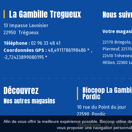
La Gambille Tregueux
Nous suiv
13 Impasse Lavoisier
Votre magasi
22950 Trégueux
22170 Bringolo,
Téléphone :
02 96 33 48 41
Plerneuf, 22170
Coordonnées GPS :
48,4911786198486 ° ,
22410 Tréveneu
-2,72423899080195 °
Hillion, 22360 
Découvrez
Biocoop La Gambi
Pordic
Nos autres magasins
10 rue du Point du jour
22590 Pordic
Afin de vous offrir la meilleure expérience possible, Biocoop utilise d
Téléphone :
02 30 03 99 
vous proposer une navigation personnal