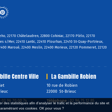
eho, 22170 Châtelaudren, 22800 Cohiniac, 22170 Plélo, 22170
es s/Mer, 22410 Lantic, 22410 Plourhan, 22410 St-Quay-Portrieux,
2400 Maroué, 22400 Meslin, 22400 Morieux, 22120 Pommeret, 22120
ille Centre Ville
La Gambille Robien
let
10 rue de Robien
ieuc
22000 St-Brieuc
:
02 96 70 00 74
Téléphone :
02 96 75 12 85
 des statistiques afin d'analyser le trafic et la performance du site et
paramétrant vos cookies. OK pour vous ?