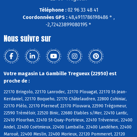
Téléphone :
02 96 33 48 41
Coordonnées GPS :
48,4911786198486 ° ,
-2,72423899080195 °
Nous suivre sur
Votre magasin La Gambille Tregueux (22950) est
proche de :
22170 Bringolo, 22170 Lanrodec, 22170 Plouagat, 22170 St-Jean-
Kerdaniel, 22170 Boqueho, 22170 Châtelaudren, 22800 Cohiniac,
22170 Plélo, 22170 Plerneuf, 22170 Plouvara, 22590 Trégomeur,
22590 Tréméloir, 22520 Binic, 22680 Etables s/Mer, 22410 Lantic,
22410 Plourhan, 22410 St-Quay-Portrieux, 22410 Tréveneuc, 22400
Andel, 22400 Coëtmieux, 22400 Lamballe, 22400 Landéhen, 22400
Maroué, 22400 Meslin, 22400 Morieux, 22120 Pommeret, 22120