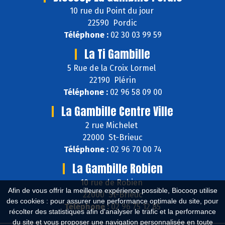
10 rue du Point du jour
22590 Pordic
Téléphone :
02 30 03 99 59
La Ti Gambille
5 Rue de la Croix Lormel
22190 Plérin
Téléphone :
02 96 58 09 00
La Gambille Centre Ville
2 rue Michelet
22000 St-Brieuc
Téléphone :
02 96 70 00 74
La Gambille Robien
10 rue de Robien
Afin de vous offrir la meilleure expérience possible, Biocoop utilise
22000 St-Brieuc
des cookies : pour assurer une performance optimale du site, pour
Téléphone :
02 96 75 12 85
récolter des statistiques afin d'analyser le trafic et la performance
du site et vous proposer une navigation personnalisée en toute