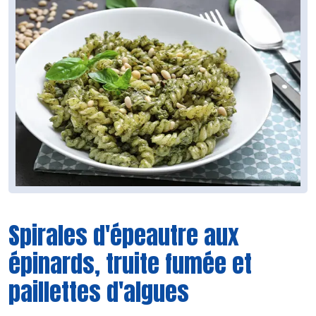
Spirales d'épeautre aux
épinards, truite fumée et
paillettes d'algues