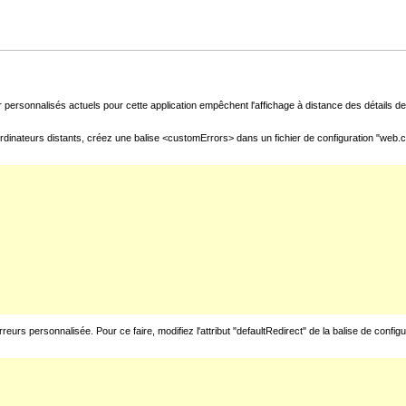
 personnalisés actuels pour cette application empêchent l'affichage à distance des détails de 
rdinateurs distants, créez une balise <customErrors> dans un fichier de configuration "web.con
urs personnalisée. Pour ce faire, modifiez l'attribut "defaultRedirect" de la balise de config