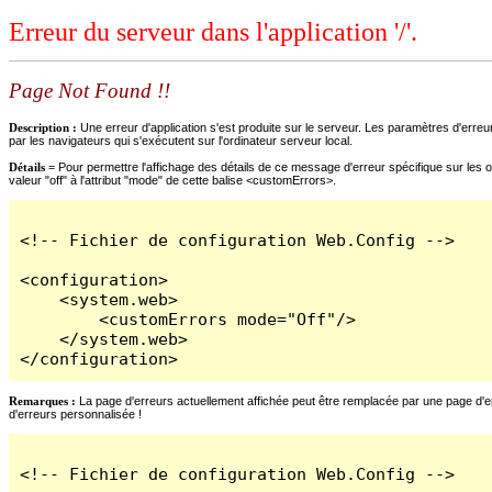
Erreur du serveur dans l'application '/'.
Page Not Found !!
Description :
Une erreur d'application s'est produite sur le serveur. Les paramètres d'erreur
par les navigateurs qui s'exécutent sur l'ordinateur serveur local.
Détails =
Pour permettre l'affichage des détails de ce message d'erreur spécifique sur les o
valeur "off" à l'attribut "mode" de cette balise <customErrors>.
<!-- Fichier de configuration Web.Config -->

<configuration>

    <system.web>

        <customErrors mode="Off"/>

    </system.web>

</configuration>
Remarques :
La page d'erreurs actuellement affichée peut être remplacée par une page d'erre
d'erreurs personnalisée !
<!-- Fichier de configuration Web.Config -->
