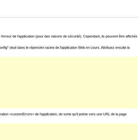
l'erreur de l'application (pour des raisons de sécurité). Cependant, ils peuvent être affichés
fig" situé dans le répertoire racine de l'application Web en cours. Attribuez ensuite la
uration <customErrors> de l'application, de sorte qu'il pointe vers une URL de la page