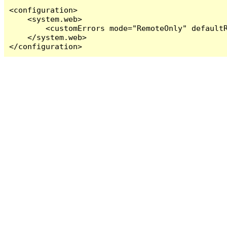
<configuration>

    <system.web>

        <customErrors mode="RemoteOnly" defaultR
    </system.web>

</configuration>