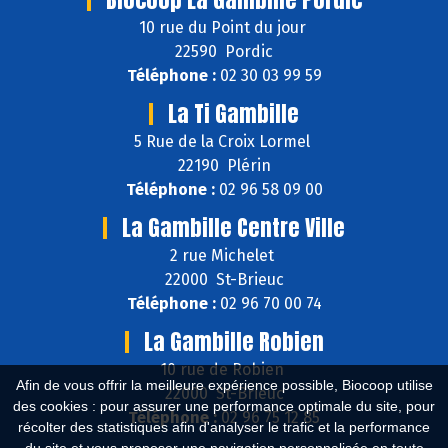
10 rue du Point du jour
22590 Pordic
Téléphone :
02 30 03 99 59
La Ti Gambille
5 Rue de la Croix Lormel
22190 Plérin
Téléphone :
02 96 58 09 00
La Gambille Centre Ville
2 rue Michelet
22000 St-Brieuc
Téléphone :
02 96 70 00 74
La Gambille Robien
10 rue de Robien
Afin de vous offrir la meilleure expérience possible, Biocoop utilise
22000 St-Brieuc
des cookies : pour assurer une performance optimale du site, pour
Téléphone :
02 96 75 12 85
récolter des statistiques afin d'analyser le trafic et la performance