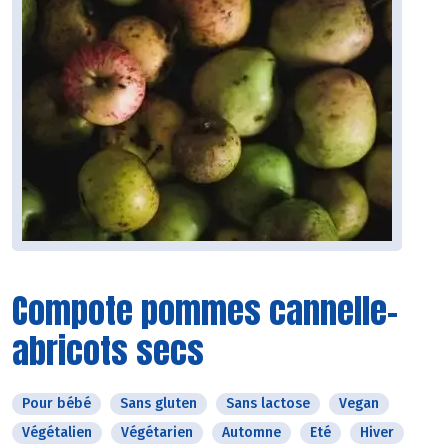
Compote pommes cannelle-
abricots secs
Pour bébé
Sans gluten
Sans lactose
Vegan
Végétalien
Végétarien
Automne
Eté
Hiver