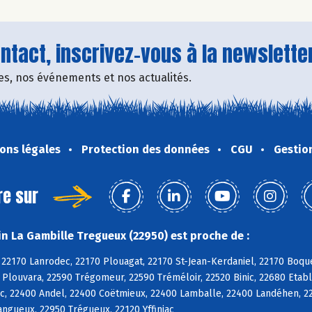
tact, inscrivez-vous à la newsletter
fres, nos événements et nos actualités.
ons légales
Protection des données
CGU
Gestio
re sur
n La Gambille Tregueux (22950) est proche de :
 22170 Lanrodec, 22170 Plouagat, 22170 St-Jean-Kerdaniel, 22170 Boqu
 Plouvara, 22590 Trégomeur, 22590 Tréméloir, 22520 Binic, 22680 Etabl
c, 22400 Andel, 22400 Coëtmieux, 22400 Lamballe, 22400 Landéhen, 2
Langueux, 22950 Trégueux, 22120 Yffiniac