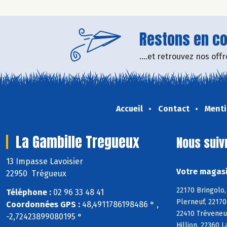
Restons en con
....et retrouvez nos of
Accueil
Contact
Menti
La Gambille Tregueux
Nous suiv
13 Impasse Lavoisier
Votre magasi
22950 Trégueux
22170 Bringolo,
Téléphone :
02 96 33 48 41
Plerneuf, 22170
Coordonnées GPS :
48,4911786198486 ° ,
22410 Tréveneu
-2,72423899080195 °
Hillion, 22360 