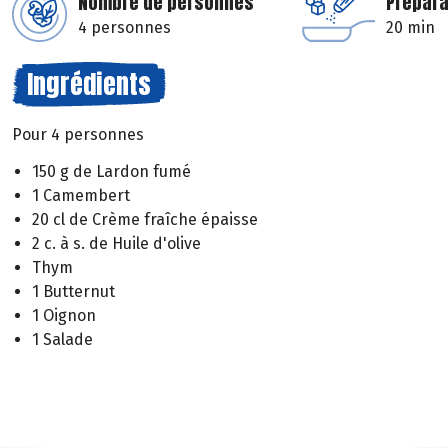
Nombre de personnes
Prépara
4 personnes
20 min
Ingrédients
Pour 4 personnes
150 g de Lardon fumé
1 Camembert
20 cl de Crème fraîche épaisse
2 c. à s. de Huile d'olive
Thym
1 Butternut
1 Oignon
1 Salade