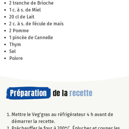
2 tranche de Brioche
1 c. à s. de Miel
20 cl de Lait
2 c. à s. de Fécule de maïs
2 Pomme
1 pincée de Cannelle
Thym
Sel
Poivre
Préparation
de la
recette
Mettre le Veg'gras au réfrigérateur 4 h avant de
démarrer la recette.
Préchauffer le four à 200°C. Éplucher et couper les