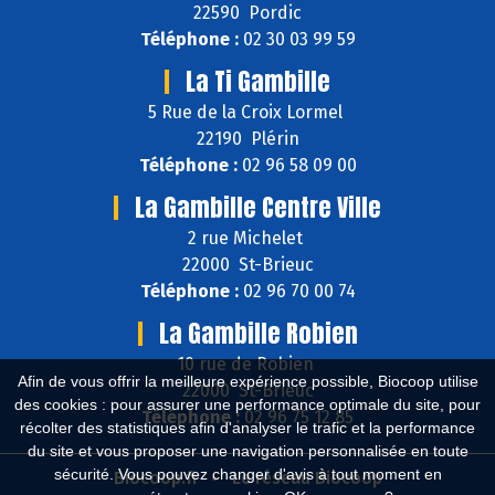
22590 Pordic
Téléphone :
02 30 03 99 59
La Ti Gambille
5 Rue de la Croix Lormel
22190 Plérin
Téléphone :
02 96 58 09 00
La Gambille Centre Ville
2 rue Michelet
22000 St-Brieuc
Téléphone :
02 96 70 00 74
La Gambille Robien
10 rue de Robien
Afin de vous offrir la meilleure expérience possible, Biocoop utilise
22000 St-Brieuc
des cookies : pour assurer une performance optimale du site, pour
Téléphone :
02 96 75 12 85
récolter des statistiques afin d'analyser le trafic et la performance
du site et vous proposer une navigation personnalisée en toute
sécurité. Vous pouvez changer d'avis à tout moment en
Biocoop.fr
Le réseau Biocoop