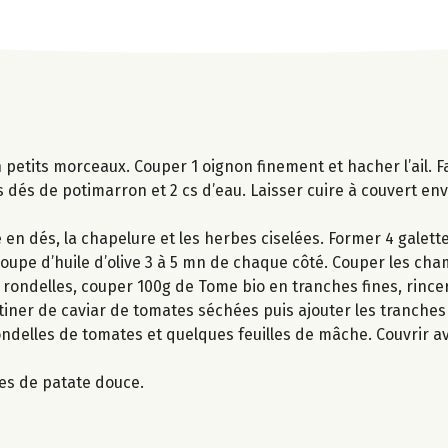
 petits morceaux. Couper 1 oignon finement et hacher l’ail. Fa
r les dés de potimarron et 2 cs d’eau. Laisser cuire à couvert e
n dés, la chapelure et les herbes ciselées. Former 4 galett
à soupe d’huile d’olive 3 à 5 mn de chaque côté. Couper les c
rondelles, couper 100g de Tome bio en tranches fines, rincer 
artiner de caviar de tomates séchées puis ajouter les tranch
ondelles de tomates et quelques feuilles de mâche. Couvrir a
tes de patate douce.