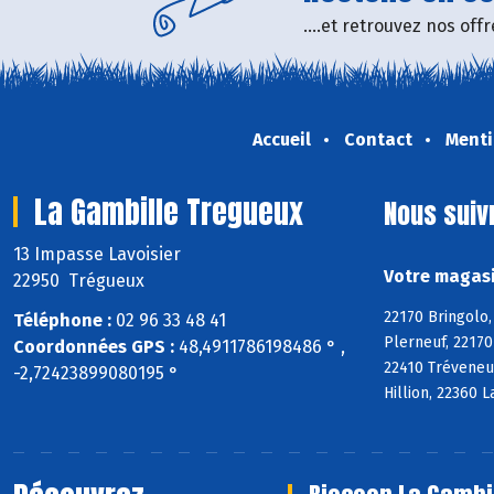
....et retrouvez nos of
Accueil
Contact
Menti
La Gambille Tregueux
Nous suiv
13 Impasse Lavoisier
Votre magasi
22950 Trégueux
22170 Bringolo,
Téléphone :
02 96 33 48 41
Plerneuf, 22170
Coordonnées GPS :
48,4911786198486 ° ,
22410 Tréveneu
-2,72423899080195 °
Hillion, 22360 