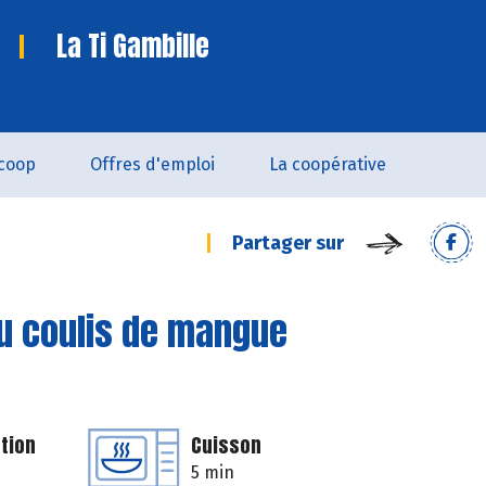
La Ti Gambille
coop
Offres d'emploi
La coopérative
Partager sur
u coulis de mangue
tion
Cuisson
5 min