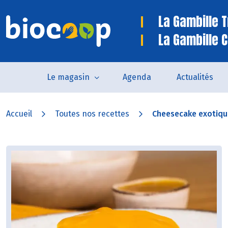
La Gambille 
La Gambille C
Le magasin
Agenda
Actualités
Accueil
Toutes nos recettes
Cheesecake exotique