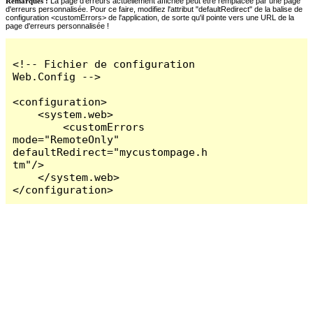
Remarques :
La page d'erreurs actuellement affichée peut être remplacée par une page
d'erreurs personnalisée. Pour ce faire, modifiez l'attribut "defaultRedirect" de la balise de
configuration <customErrors> de l'application, de sorte qu'il pointe vers une URL de la
page d'erreurs personnalisée !
<!-- Fichier de configuration 
Web.Config -->

<configuration>

    <system.web>

        <customErrors 
mode="RemoteOnly" 
defaultRedirect="mycustompage.h
tm"/>

    </system.web>

</configuration>