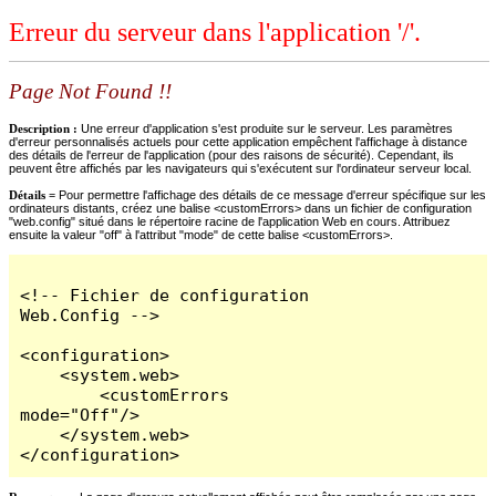
Erreur du serveur dans l'application '/'.
Page Not Found !!
Description :
Une erreur d'application s'est produite sur le serveur. Les paramètres
d'erreur personnalisés actuels pour cette application empêchent l'affichage à distance
des détails de l'erreur de l'application (pour des raisons de sécurité). Cependant, ils
peuvent être affichés par les navigateurs qui s'exécutent sur l'ordinateur serveur local.
Détails =
Pour permettre l'affichage des détails de ce message d'erreur spécifique sur les
ordinateurs distants, créez une balise <customErrors> dans un fichier de configuration
"web.config" situé dans le répertoire racine de l'application Web en cours. Attribuez
ensuite la valeur "off" à l'attribut "mode" de cette balise <customErrors>.
<!-- Fichier de configuration 
Web.Config -->

<configuration>

    <system.web>

        <customErrors 
mode="Off"/>

    </system.web>

</configuration>