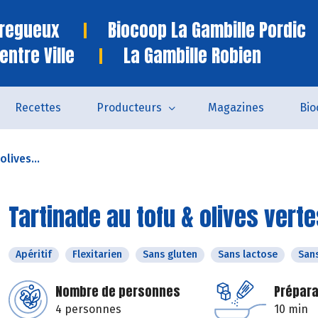
Tregueux
Biocoop La Gambille Pordic
entre Ville
La Gambille Robien
Recettes
Producteurs
Magazines
Bio
lives...
Tartinade au tofu & olives vert
Apéritif
Flexitarien
Sans gluten
Sans lactose
San
Nombre de personnes
Prépara
4 personnes
10 min