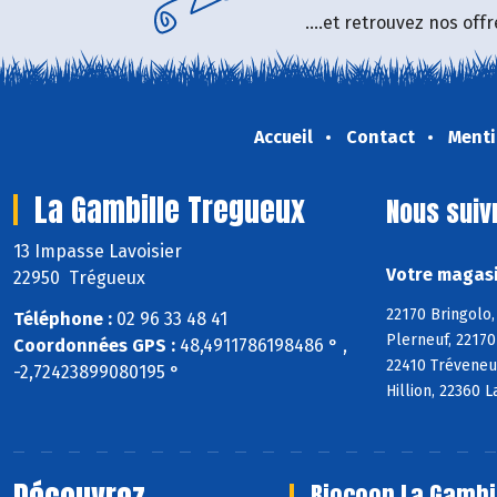
....et retrouvez nos of
Accueil
Contact
Menti
La Gambille Tregueux
Nous suiv
13 Impasse Lavoisier
Votre magasi
22950 Trégueux
22170 Bringolo,
Téléphone :
02 96 33 48 41
Plerneuf, 22170
Coordonnées GPS :
48,4911786198486 ° ,
22410 Tréveneu
-2,72423899080195 °
Hillion, 22360 
Biocoop La Gambi