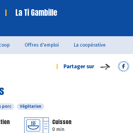
La Ti Gambille
coop
Offres d'emploi
La coopérative
Partager sur
es
s porc
Végétarien
tion
Cuisson
0 min