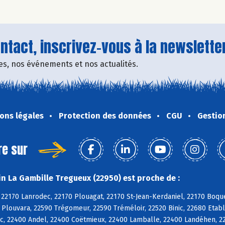
tact, inscrivez-vous à la newsletter
fres, nos événements et nos actualités.
ons légales
Protection des données
CGU
Gestio
re sur
n La Gambille Tregueux (22950) est proche de :
 22170 Lanrodec, 22170 Plouagat, 22170 St-Jean-Kerdaniel, 22170 Boqu
 Plouvara, 22590 Trégomeur, 22590 Tréméloir, 22520 Binic, 22680 Etabl
c, 22400 Andel, 22400 Coëtmieux, 22400 Lamballe, 22400 Landéhen, 2