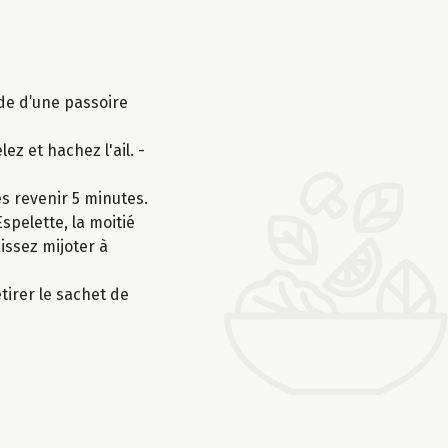
ide d’une passoire
z et hachez l'ail. -
es revenir 5 minutes.
Espelette, la moitié
issez mijoter à
irer le sachet de