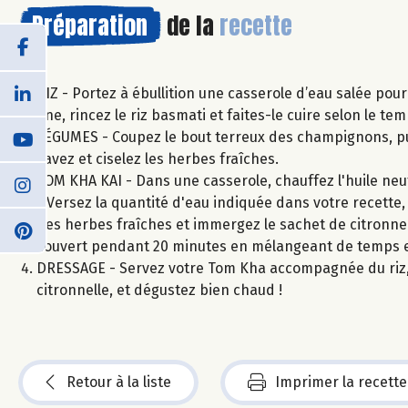
Préparation
de la
recette
RIZ - Portez à ébullition une casserole d’eau salée pour
fine, rincez le riz basmati et faites-le cuire selon le t
LÉGUMES - Coupez le bout terreux des champignons, puis 
Lavez et ciselez les herbes fraîches.
TOM KHA KAI - Dans une casserole, chauffez l'huile neutr
- Versez la quantité d'eau indiquée dans votre recette, l
des herbes fraîches et immergez le sachet de citronnell
couvert pendant 20 minutes en mélangeant de temps 
DRESSAGE - Servez votre Tom Kha accompagnée du riz, p
citronnelle, et dégustez bien chaud !
Retour à la liste
Imprimer la recette