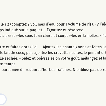
 le riz (comptez 2 volumes d’eau pour 1 volume de riz). - A l’a
emps indiqué sur le paquet. - Égouttez et réservez.
passez-les sous l’eau claire et coupez-les en lamelles. - Pele
e et faites dorez l'ail. - Ajoutez les champignons et faites-l
e lait de coco, puis ajoutez les crevettes cuites, le piment d'
e séchée. - Salez et poivrez selon votre goût, mélangez et la
en temps.
arsemée du restant d'herbes fraîches. N'oubliez pas de ret