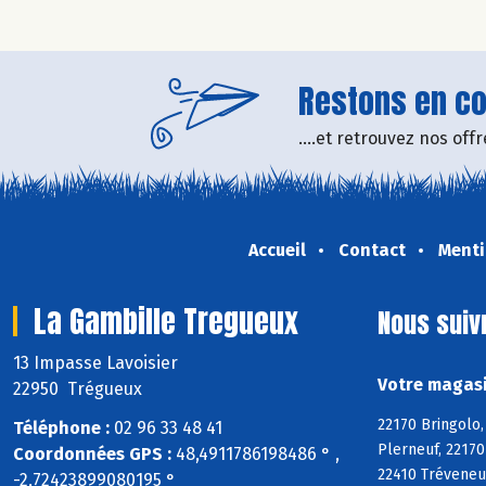
Restons en con
....et retrouvez nos of
Accueil
Contact
Menti
La Gambille Tregueux
Nous suiv
13 Impasse Lavoisier
Votre magasi
22950 Trégueux
22170 Bringolo,
Téléphone :
02 96 33 48 41
Plerneuf, 22170
Coordonnées GPS :
48,4911786198486 ° ,
22410 Tréveneu
-2,72423899080195 °