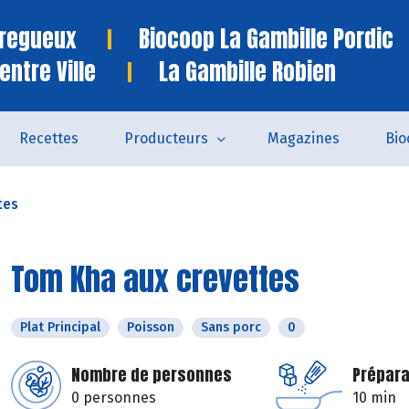
Tregueux
Biocoop La Gambille Pordic
entre Ville
La Gambille Robien
Recettes
Producteurs
Magazines
Bio
tes
Tom Kha aux crevettes
Plat Principal
Poisson
Sans porc
0
Nombre de personnes
Prépara
0 personnes
10 min