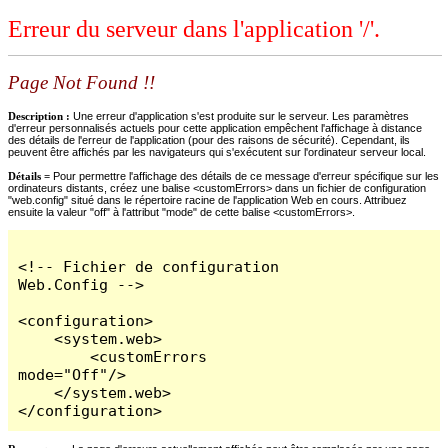
Erreur du serveur dans l'application '/'.
Page Not Found !!
Description :
Une erreur d'application s'est produite sur le serveur. Les paramètres
d'erreur personnalisés actuels pour cette application empêchent l'affichage à distance
des détails de l'erreur de l'application (pour des raisons de sécurité). Cependant, ils
peuvent être affichés par les navigateurs qui s'exécutent sur l'ordinateur serveur local.
Détails =
Pour permettre l'affichage des détails de ce message d'erreur spécifique sur les
ordinateurs distants, créez une balise <customErrors> dans un fichier de configuration
"web.config" situé dans le répertoire racine de l'application Web en cours. Attribuez
ensuite la valeur "off" à l'attribut "mode" de cette balise <customErrors>.
<!-- Fichier de configuration 
Web.Config -->

<configuration>

    <system.web>

        <customErrors 
mode="Off"/>

    </system.web>

</configuration>