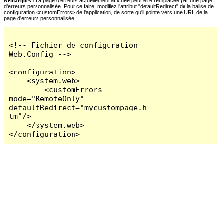
Remarques :
La page d'erreurs actuellement affichée peut être remplacée par une page
d'erreurs personnalisée. Pour ce faire, modifiez l'attribut "defaultRedirect" de la balise de
configuration <customErrors> de l'application, de sorte qu'il pointe vers une URL de la
page d'erreurs personnalisée !
<!-- Fichier de configuration 
Web.Config -->

<configuration>

    <system.web>

        <customErrors 
mode="RemoteOnly" 
defaultRedirect="mycustompage.h
tm"/>

    </system.web>

</configuration>