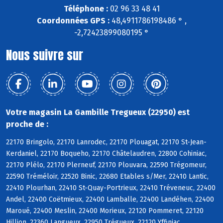
Téléphone :
02 96 33 48 41
Coordonnées GPS :
48,4911786198486 ° ,
-2,72423899080195 °
Nous suivre sur
Votre magasin La Gambille Tregueux (22950) est
proche de :
22170 Bringolo, 22170 Lanrodec, 22170 Plouagat, 22170 St-Jean-
Kerdaniel, 22170 Boqueho, 22170 Châtelaudren, 22800 Cohiniac,
22170 Plélo, 22170 Plerneuf, 22170 Plouvara, 22590 Trégomeur,
22590 Tréméloir, 22520 Binic, 22680 Etables s/Mer, 22410 Lantic,
22410 Plourhan, 22410 St-Quay-Portrieux, 22410 Tréveneuc, 22400
Andel, 22400 Coëtmieux, 22400 Lamballe, 22400 Landéhen, 22400
Maroué, 22400 Meslin, 22400 Morieux, 22120 Pommeret, 22120
Hillion, 22360 Langueux, 22950 Trégueux, 22120 Yffiniac