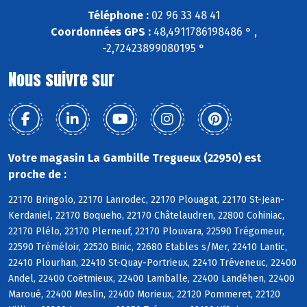
Téléphone :
02 96 33 48 41
Coordonnées GPS :
48,4911786198486 ° ,
-2,72423899080195 °
Nous suivre sur
Votre magasin La Gambille Tregueux (22950) est
proche de :
22170 Bringolo, 22170 Lanrodec, 22170 Plouagat, 22170 St-Jean-
Kerdaniel, 22170 Boqueho, 22170 Châtelaudren, 22800 Cohiniac,
22170 Plélo, 22170 Plerneuf, 22170 Plouvara, 22590 Trégomeur,
22590 Tréméloir, 22520 Binic, 22680 Etables s/Mer, 22410 Lantic,
22410 Plourhan, 22410 St-Quay-Portrieux, 22410 Tréveneuc, 22400
Andel, 22400 Coëtmieux, 22400 Lamballe, 22400 Landéhen, 22400
Maroué, 22400 Meslin, 22400 Morieux, 22120 Pommeret, 22120