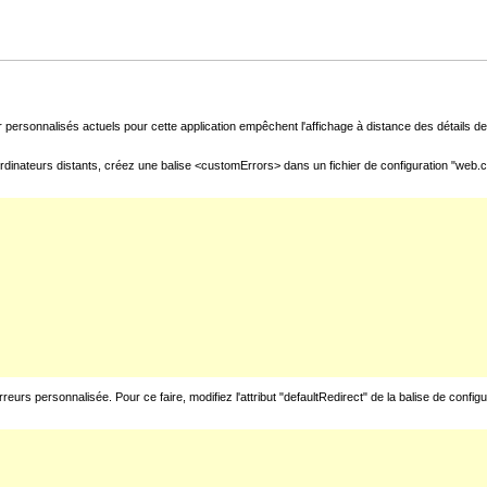
 personnalisés actuels pour cette application empêchent l'affichage à distance des détails de 
rdinateurs distants, créez une balise <customErrors> dans un fichier de configuration "web.con
urs personnalisée. Pour ce faire, modifiez l'attribut "defaultRedirect" de la balise de config