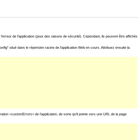
l'erreur de l'application (pour des raisons de sécurité). Cependant, ils peuvent être affichés
fig" situé dans le répertoire racine de l'application Web en cours. Attribuez ensuite la
uration <customErrors> de l'application, de sorte qu'il pointe vers une URL de la page