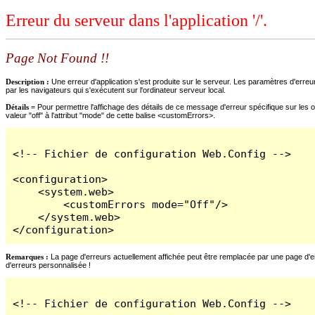
Erreur du serveur dans l'application '/'.
Page Not Found !!
Description :
Une erreur d'application s'est produite sur le serveur. Les paramètres d'erreur
par les navigateurs qui s'exécutent sur l'ordinateur serveur local.
Détails =
Pour permettre l'affichage des détails de ce message d'erreur spécifique sur les o
valeur "off" à l'attribut "mode" de cette balise <customErrors>.
<!-- Fichier de configuration Web.Config -->

<configuration>

    <system.web>

        <customErrors mode="Off"/>

    </system.web>

</configuration>
Remarques :
La page d'erreurs actuellement affichée peut être remplacée par une page d'erre
d'erreurs personnalisée !
<!-- Fichier de configuration Web.Config -->
