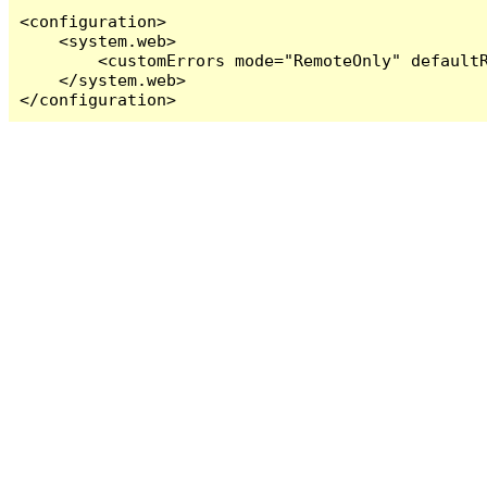
<configuration>

    <system.web>

        <customErrors mode="RemoteOnly" defaultR
    </system.web>

</configuration>