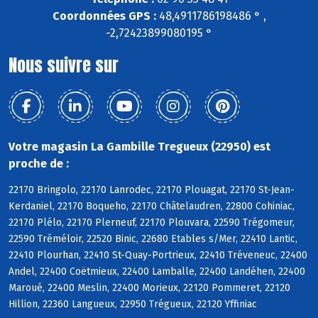
Coordonnées GPS :
48,4911786198486 ° ,
-2,72423899080195 °
Nous suivre sur
Votre magasin La Gambille Tregueux (22950) est
proche de :
22170 Bringolo, 22170 Lanrodec, 22170 Plouagat, 22170 St-Jean-
Kerdaniel, 22170 Boqueho, 22170 Châtelaudren, 22800 Cohiniac,
22170 Plélo, 22170 Plerneuf, 22170 Plouvara, 22590 Trégomeur,
22590 Tréméloir, 22520 Binic, 22680 Etables s/Mer, 22410 Lantic,
22410 Plourhan, 22410 St-Quay-Portrieux, 22410 Tréveneuc, 22400
Andel, 22400 Coëtmieux, 22400 Lamballe, 22400 Landéhen, 22400
Maroué, 22400 Meslin, 22400 Morieux, 22120 Pommeret, 22120
Hillion, 22360 Langueux, 22950 Trégueux, 22120 Yffiniac