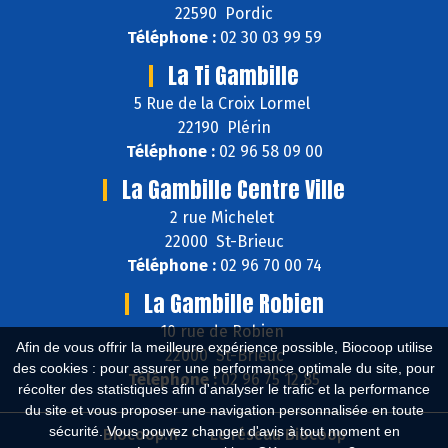
22590 Pordic
Téléphone :
02 30 03 99 59
La Ti Gambille
5 Rue de la Croix Lormel
22190 Plérin
Téléphone :
02 96 58 09 00
La Gambille Centre Ville
2 rue Michelet
22000 St-Brieuc
Téléphone :
02 96 70 00 74
La Gambille Robien
10 rue de Robien
Afin de vous offrir la meilleure expérience possible, Biocoop utilise
22000 St-Brieuc
des cookies : pour assurer une performance optimale du site, pour
Téléphone :
02 96 75 12 85
récolter des statistiques afin d'analyser le trafic et la performance
du site et vous proposer une navigation personnalisée en toute
sécurité. Vous pouvez changer d'avis à tout moment en
Biocoop.fr
Le réseau Biocoop