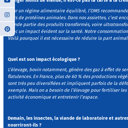
Manger moins de viande, n'est-ce pas la tarte à la crè
Pour un régime alimentaire équilibré, l’OMS recommande 
tiers de protéines animales. Dans nos assiettes, c’est enc
grande partie des produits transformés, voire ultratransf
avec un impact évident sur la santé. Notre consommation 
Voilà pourquoi il est nécessaire de réduire la part anima
Quel est son impact écologique ?
L’élevage, bovin notamment, génère des gaz à effet de serr
flatulences. En France, plus de 60 % des productions végét
sont très peu diversifiées et impliquent parfois de la déf
exemple. Mais on a besoin de l’élevage pour fertiliser les
activité économique et entretenir l’espace.
Demain, les insectes, la viande de laboratoire et autr
nourriront-ils ?