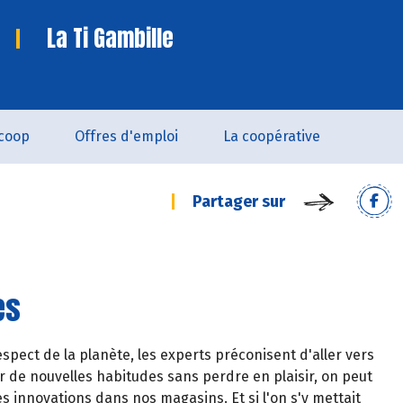
La Ti Gambille
coop
Offres d'emploi
La coopérative
Partager sur
es
pect de la planète, les experts préconisent d'aller vers
er de nouvelles habitudes sans perdre en plaisir, on peut
es innovations dans nos magasins. Et si l'on s'y mettait