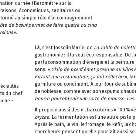
mation carnée (Baromètre sur la
raisons, économiques, sanitaires ou
antonné au simple rôle d’accompagnement
côte de bœuf permet de faire quatre ou cinq
rsions
».
Là, c’est Josselin Marie, de
La Table de Colett
gastronomie : il la veut écoresponsable. De l’
par la consommation d’énergie et la peinture
sens. «
1 kilo de bœuf émet presque 40 kilos 
En tant que restaurateur, ça fait réfléchir
», la
garniture ou condiment. À leur tour de sublim
écialités
de noblesse, comme avec son espuma chaude 
nts du chef
beurre pour obtenir une sorte de mousse. Les l
uche -
Il propose aussi des « charcuteries » 100 %
oryzae
. La fermentation est une autre piste 
Après le pain, le vin, le fromage, le kéfir, l
chercheurs pensent qu’elle pourrait aussi se 