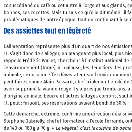
ce succédané du café ou cet autre à l’orge et aux glands, c
bonnes, ses recettes. Mais tu sais ce qu’elle dit mémé : il
problématiques de notre époque, tout en continuant à se ré
Des assiettes tout en légèreté
L’alimentation représente plus d’un quart de nos émissions 
! Il s’agit donc de s’alléger, en mangeant plus local, plus b
rappelle Frédéric Wallet, chercheur à l’Institut national de 
l’environnement (Inrae), à Toulouse, les deux tiers des p
animale, ce qui a un effet dévastateur sur l’environnement 
peut faire comme Alain Passard, chef triplement étoilé de
avoir supprimé la viande rouge il y a presque trente ans, a 
d’origine animale, beurre et autres laitages compris, sauf
! Il peut : fin août, ses réservations avaient bondi de 30 %.
Cette démarche, extrême, confirme une direction déjà suiv
Stéphane Gabrielly, chef et formateur à l’école Ferrandi, 
de 140 ou 180 g à 90 g. «
Le végétal, c’est la cuisine de dema