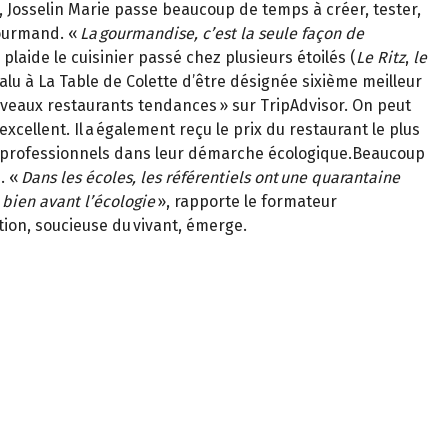
, Josselin Marie passe beaucoup de temps à créer, tester,
gourmand. «
La gourmandise, c’est la seule façon de
 plaide le cuisinier passé chez plusieurs étoilés (
Le Ritz
,
le
a valu à La Table de Colette d’être désignée sixième meilleur
veaux restaurants tendances » sur TripAdvisor. On peut
xcellent. Il a également reçu le prix du restaurant le plus
es professionnels dans leur démarche écologique.Beaucoup
. «
Dans les écoles, les référentiels ont une quarantaine
bien avant l’écologie
», rapporte le formateur
tion, soucieuse du vivant, émerge.