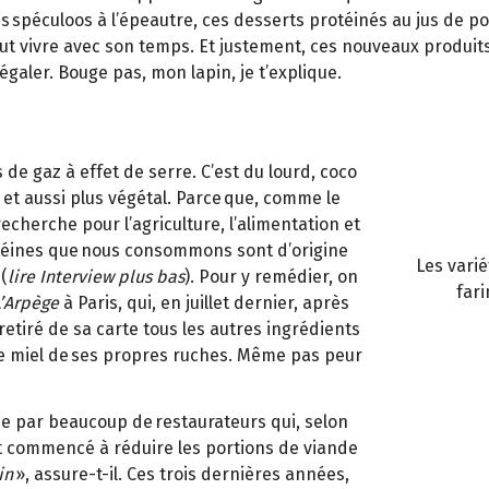
es spéculoos à l’épeautre, ces desserts protéinés au jus de p
 faut vivre avec son temps. Et justement, ces nouveaux produ
galer. Bouge pas, mon lapin, je t’explique.
de gaz à effet de serre. C’est du lourd, coco
io et aussi plus végétal. Parce que, comme le
recherche pour l’agriculture, l’alimentation et
rotéines que nous consommons sont d’origine
Les vari
(
lire Interview plus bas
). Pour y remédier, on
fari
L’Arpège
à Paris, qui, en juillet dernier, après
retiré de sa carte tous les autres ingrédients
 le miel de ses propres ruches. Même pas peur
ie par beaucoup de restaurateurs qui, selon
ont commencé à réduire les portions de viande
in
», assure-t-il. Ces trois dernières années,