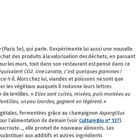
e
(Paris 5e), qui parle. Il expérimente lui aussi une nouvelle
achat des produits à la valorisation des déchets, en passant
 sur les murs, tout dans son restaurant est pensé dans ce
équivalent CO2. Une carotte, c’est quelques grammes !
nce-t-il. Alors chez lui, viandes et poissons ne sont que
er les végétaux auxquels il redonne leurs lettres
de lentilles. «
Elles sont cuites, mixées, puis montées au
entilles, un peu lourdes, gagnent en légèreté.
»
 végétales, fermentées grâce au champignon
Aspergillus
pour l’alimentation de demain (voir
Culture Bio n° 137
).
a choucroute…, elle promet de nouveaux aliments. Les
substituer aux additifs et autres ingrédients