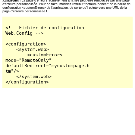
Remarques :
La page d'erreurs actuellement affichée peut être remplacée par une page
d'erreurs personnalisée. Pour ce faire, modifiez l'attribut "defaultRedirect" de la balise de
configuration <customErrors> de l'application, de sorte qu'il pointe vers une URL de la
page d'erreurs personnalisée !
<!-- Fichier de configuration 
Web.Config -->

<configuration>

    <system.web>

        <customErrors 
mode="RemoteOnly" 
defaultRedirect="mycustompage.h
tm"/>

    </system.web>

</configuration>