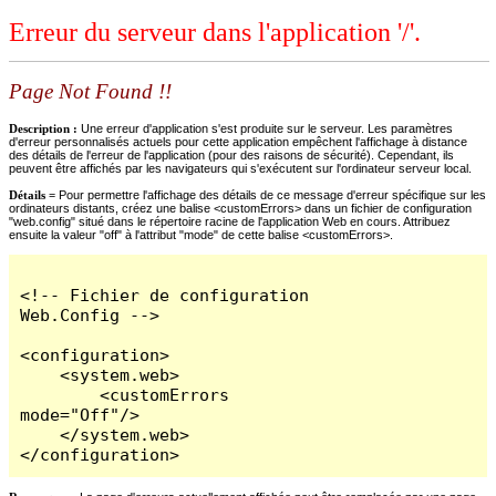
Erreur du serveur dans l'application '/'.
Page Not Found !!
Description :
Une erreur d'application s'est produite sur le serveur. Les paramètres
d'erreur personnalisés actuels pour cette application empêchent l'affichage à distance
des détails de l'erreur de l'application (pour des raisons de sécurité). Cependant, ils
peuvent être affichés par les navigateurs qui s'exécutent sur l'ordinateur serveur local.
Détails =
Pour permettre l'affichage des détails de ce message d'erreur spécifique sur les
ordinateurs distants, créez une balise <customErrors> dans un fichier de configuration
"web.config" situé dans le répertoire racine de l'application Web en cours. Attribuez
ensuite la valeur "off" à l'attribut "mode" de cette balise <customErrors>.
<!-- Fichier de configuration 
Web.Config -->

<configuration>

    <system.web>

        <customErrors 
mode="Off"/>

    </system.web>

</configuration>