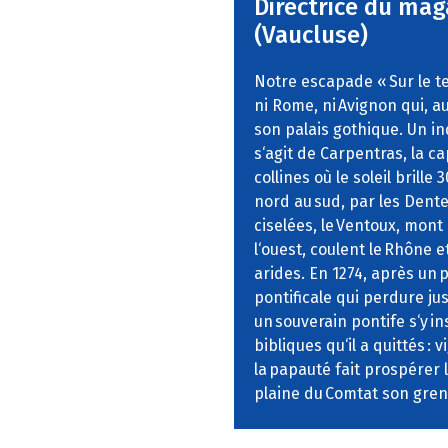
Directrice du mag
(Vaucluse)
Notre escapade « Sur le t
ni Rome, ni Avignon qui, au
son palais gothique. Un ind
s‘agit de Carpentras, la ca
collines où le soleil brille 
nord au sud, par les Dente
ciselées, le Ventoux, mont 
l‘ouest, coulent le Rhône 
arides. En 1274, après un
pontificale qui perdure jus
un souverain pontife s‘y i
bibliques qu‘il a quittés : 
la papauté fait prospérer l
plaine du Comtat son greni