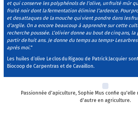
et qui conserve les polyphénols de l‘olive, un fruité mûr 
fruité noir dont la fermentation élimine l‘ardence. Pour prot
et des attaques de la mouche qui vient pondre dans les fruit
d‘argile. On a encore beaucoup à apprendre sur cette cultu
recherche poussée. L‘olivier donne au bout de cinq ans, la p
partir de huit ans. Je donne du temps au temps• Les arbres
après moi.
"
Les huiles d‘olive Le clos du Rigaou de Patrick Jacquier so
Biocoop de Carpentras et de Cavaillon.
Passionnée d'apiculture, Sophie Mus confie qu'elle n
d'autre en agriculture.