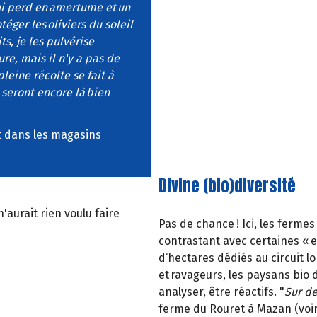
qui perd en amertume et un
éger les oliviers du soleil
s, je les pulvérise
re, mais il n‘y a pas de
leine récolte se fait à
 seront encore là bien
nt dans les magasins
Divine (bio)diversité
'aurait rien voulu faire
Pas de chance ! Ici, les fermes
contrastant avec certaines « 
d‘hectares dédiés au circuit l
et ravageurs, les paysans bio 
analyser, être réactifs. "
Sur de
ferme du Rouret à Mazan (voir c