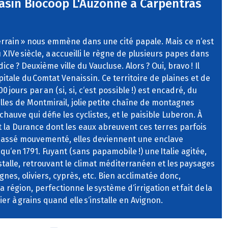
asin Biocoop L'Auzonne à Carpentras
errain » nous emmène dans une cité papale. Mais ce n‘est
 XIVe siècle, a accueilli le règne de plusieurs papes dans
ice ? Deuxième ville du Vaucluse. Alors ? Oui, bravo ! Il
pitale du Comtat Venaissin. Ce territoire de plaines et de
300 jours par an (si, si, c‘est possible !) est encadré, du
lles de Montmirail, jolie petite chaîne de montagnes
chauve qui défie les cyclistes, et le paisible Luberon. À
et la Durance dont les eaux abreuvent ces terres parfois
 passé mouvementé, elles deviennent une enclave
qu‘en 1791. Fuyant (sans papamobile !) une Italie agitée,
nstalle, retrouvant le climat méditerranéen et les paysages
vignes, oliviers, cyprès, etc. Bien acclimatée donc,
a région, perfectionne le système d‘irrigation et fait de la
er à grains quand elle s‘installe en Avignon.