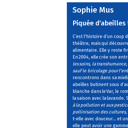
Sophie Mus
Piquée d'abeilles 
C‘est l'histoire d‘un coup
théâtre, mais qui découvre 
alimentaire. Elle y reste f
En 2004, elle crée son ent
les soins, la transhumance, 
sauf le bricolage pour l‘en
rencontrons dans sa miell
abeilles butinent sous d‘au
blanche dans le Var, le rom
la saison avec la lavande. 
à la pollution et aux pesti
pollinisation des cultures,
t-elle avec douceur… et une
elle peut avoir une gamme