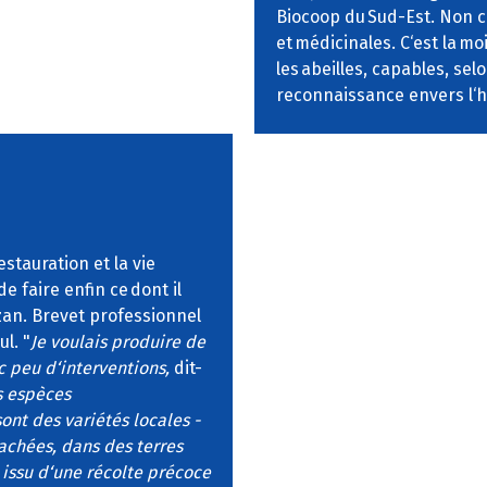
Biocoop du Sud-Est. Non ch
et médicinales. C‘est la 
les abeilles, capables, sel
reconnaissance envers l‘
stauration et la vie
e faire enfin ce dont il
azan. Brevet professionnel
ul. "
Je voulais produire de
ec peu d‘interventions,
dit-
s espèces
sont des variétés locales -
rachées, dans des terres
rt issu d‘une récolte précoce