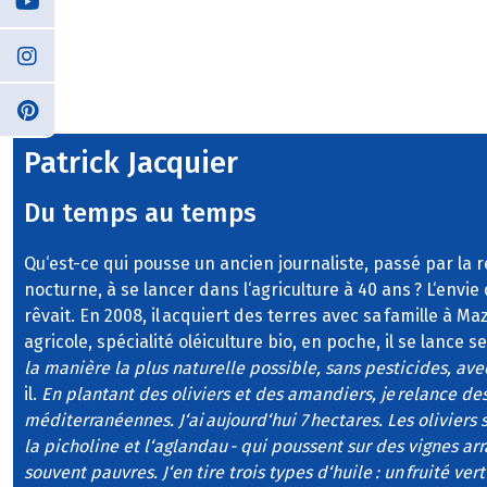
Patrick Jacquier
Du temps au temps
Qu‘est-ce qui pousse un ancien journaliste, passé par la re
nocturne, à se lancer dans l‘agriculture à 40 ans ? L‘envie d
rêvait. En 2008, il acquiert des terres avec sa famille à M
agricole, spécialité oléiculture bio, en poche, il se lance se
la manière la plus naturelle possible, sans pesticides, av
il.
En plantant des oliviers et des amandiers, je relance de
méditerranéennes. J‘ai aujourd‘hui 7 hectares. Les oliviers 
la picholine et l‘aglandau - qui poussent sur des vignes ar
souvent pauvres. J‘en tire trois types d‘huile : un fruité ve