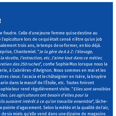
!
 de foudre. Celle d‘une jeune femme qui se destine au
l‘apiculture lors de ce qui était censé n‘être qu‘un job
inalement trois ans, le temps de se former, en bio déjà.
reprise, Chantemiel. "
Je la gère de A à Z : l‘élevage,
la récolte, l‘extraction, etc. J‘aime tout dans ce métier,
tretien des 250 ruches
", confie Sophie Mus lorsque nous la
erie, à Cabrières-d‘Avignon. Nous sommes en mai et les
tres cieux : l‘acacia et le châtaignier en Isère, la bruyère
arin dans le massif de l‘Étoile, etc. Toutes finiront
Sophie leur rend régulièrement visite. "
Elles sont sensibles
cides. Les agriculteurs ont besoin d‘elles pour la
 ils auraient intérêt à ce qu‘on travaille ensemble
", lâche-
 pointe d‘agacement. Selon la météo et la qualité de l‘air,
 de six miels qu‘elle vend dans une dizaine de magasins