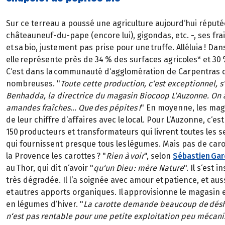
Sur ce terreau a poussé une agriculture aujourd‘hui réputé
châteauneuf-du-pape (encore lui), gigondas, etc. -, ses fra
et sa bio, justement pas prise pour une truffe. Alléluia ! Da
elle représente près de 34 % des surfaces agricoles* et 30
C‘est dans la communauté d‘agglomération de Carpentras qu
nombreuses. "
Toute cette production, c‘est exceptionnel,
Benhadda, la directrice du magasin Biocoop L‘Auzonne. On
amandes fraîches… Que des pépites !
" En moyenne, les mag
de leur chiffre d‘affaires avec le local. Pour L‘Auzonne, c‘est
150 producteurs et transformateurs qui livrent toutes les 
qui fournissent presque tous les légumes. Mais pas de carot
la Provence les carottes ? "
Rien à voir
", selon
Sébastien Garc
au Thor, qui dit n‘avoir "
qu‘un Dieu : mère Nature
". Il s‘est i
très dégradée. Il l‘a soignée avec amour et patience, et aus
et autres apports organiques. Il approvisionne le magasin 
en légumes d‘hiver. "
La carotte demande beaucoup de dés
n‘est pas rentable pour une petite exploitation peu mécani