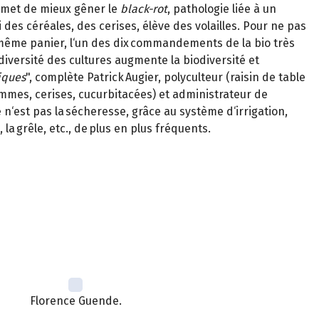
 permet de mieux gêner le
black-rot
, pathologie liée à un
 des céréales, des cerises, élève des volailles. Pour ne pas
même panier, l‘un des dix commandements de la bio très
diversité des cultures augmente la biodiversité et
iques
", complète Patrick Augier, polyculteur (raisin de table
pommes, cerises, cucurbitacées) et administrateur de
re n‘est pas la sécheresse, grâce au système d‘irrigation,
, la grêle, etc., de plus en plus fréquents.
Florence Guende.