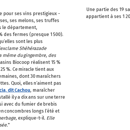
Une partie des 19 sa
e pour ses vins prestigieux -
appartient à ses 1 2
ises, ses melons, ses truffes
ns le département,
 % des fermes (presque 1 500).
‘elles sont les plus
 s‘exclame Shéhérazade
 a même du gingembre, des
asins Biocoop réalisent 15 %
 25 %. Ce miracle tient aux
semaines, dont 30 maraîchers
tes. Quoi, elles n‘aiment pas
ia, dit Cachou
, maraîcher
nstallé il y a dix ans sur une terre
si avec du fumier de brebis
en concombres longs l‘été et
herbage,
explique-t-il.
Elle
sée.
"