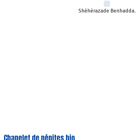
Shéhérazade Benhadda.
Chapelet de pépites bio