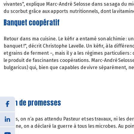
vivantes", explique Marc-André Selosse dans sa saga du micr
du scorbut grâce aux apports nutritionnels, dont la vitami
Banquet coopératif
Retour dans ma cuisine. Le kéfir a entamé son alchimie : un
banquet !", décrit Christophe Lavelle. Un kéfir, à la différen
et grains de ferment –, mais il y a les régimes particulier
le produit de fascinantes coopérations. Marc-André Selosse
bulgaricus) qui, bien que capables de vivre séparément, ne 
Plein de promesses
Certes, on n‘a pas attendu Pasteur et ses travaux, ni les d
hygiène, on a déclaré la guerre à tous les microbes. Au poi