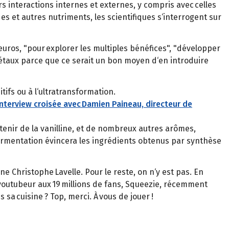
rs interactions internes et externes, y compris avec celles
s et autres nutriments, les scientifiques s‘interrogent sur
‘euros, "pour explorer les multiples bénéfices", "développer
étaux parce que ce serait un bon moyen d‘en introduire
ifs ou à l‘ultratransformation.
 interview croisée avec Damien Paineau, directeur de
tenir de la vanilline, et de nombreux autres arômes,
la fermentation évincera les ingrédients obtenus par synthèse
e Christophe Lavelle. Pour le reste, on n‘y est pas. En
 youtubeur aux 19 millions de fans, Squeezie, récemment
a cuisine ? Top, merci. À vous de jouer !