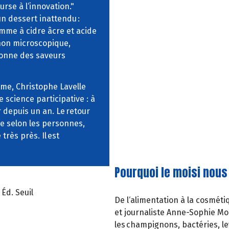
rse à l‘innovation."
n dessert inattendu :
omme à cidre âcre et acide
gnon microscopique,
donne des saveurs
ime, Christophe Lavelle
e science participative : à
r depuis un an. Le retour
ne selon les personnes,
très près. Il est
Pourquoi le moisi nous 
Éd. Seuil
De l‘alimentation à la cosméti
et journaliste Anne-Sophie Mo
les champignons, bactéries, l