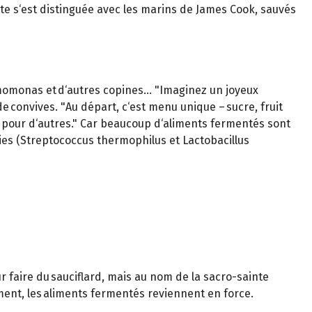
ute s‘est distinguée avec les marins de James Cook, sauvés
ymomonas et d‘autres copines... "Imaginez un joyeux
 de convives. "Au départ, c‘est menu unique – sucre, fruit
ent pour d‘autres." Car beaucoup d‘aliments fermentés sont
ries (Streptococcus thermophilus et Lactobacillus
r faire du sauciflard, mais au nom de la sacro-sainte
ement, les aliments fermentés reviennent en force.