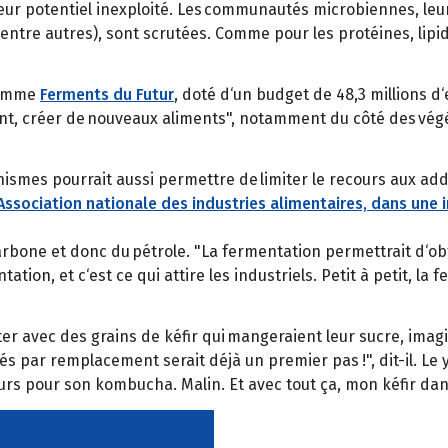
 leur potentiel inexploité. Les communautés microbiennes, leu
ntre autres), sont scrutées. Comme pour les protéines, lipide
gramme
Ferments du Futur
, doté d‘un budget de 48,3 millions d
nt, créer de nouveaux aliments", notamment du côté des vég
smes pourrait aussi permettre de limiter le recours aux addit
l‘Association nationale des industries alimentaires, dans une
carbone et donc du pétrole. "La fermentation permettrait d‘ob
tation, et c‘est ce qui attire les industriels. Petit à petit, 
er avec des grains de kéfir qui mangeraient leur sucre, imagin
 par remplacement serait déjà un premier pas !", dit-il. Le
s pour son kombucha. Malin. Et avec tout ça, mon kéfir dans s