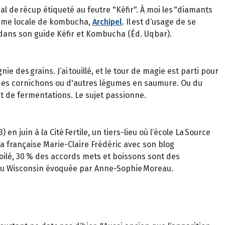
de récup étiqueté au feutre "Kéfir". À moi les "diamants
amme locale de kombucha,
Archipel
. Il est d‘usage de se
n dans son guide Kéfir et Kombucha (Éd. Uqbar).
ie des grains. J‘ai touillé, et le tour de magie est parti pour
t, des cornichons ou d'autres légumes en saumure. Ou du
nt de fermentations. Le sujet passionne.
en juin à la Cité Fertile, un tiers-lieu où l‘école La Source
la française Marie-Claire Frédéric avec son blog
toilé, 30 % des accords mets et boissons sont des
ne du Wisconsin évoquée par Anne-Sophie Moreau.