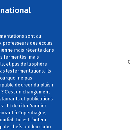
national
ermentations sont au
x professeurs des écoles
ncienne mais récente dans
s fermentés, mais
C
ls, et pas de la sphère
pas les fermentations. Ils
Pourquoi ne pas
pable de créer du plaisir
té ? C‘est un changement
estaurants et publications
." Et de citer Yannick
taurant à Copenhague,
ndial. Lui est l‘auteur
 de chefs ont leur labo