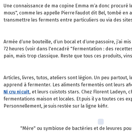
Une connaissance de ma copine Emma m‘a donc procuré le fe
mous", comme les appelle Pierre Faudot dit Bel, tombé e
transmettre les ferments entre particuliers ou via des sit
Armée d‘une bouteille, d‘un bocal et d‘une passoire, j‘ai mis 
72 heures (voir dans l'encadré "Fermentation : des recettes
pain, mais trop classique. Reste que tous ces produits, vi
Articles, livres, tutos, ateliers sont légion. Un peu partout, 
apprend à fermenter. Les aliments fermentés ont leurs afici
Ni cru ni cuit
, et leurs cuistots stars. Chez Florent Ladeyn,
fermentations maison et locales. Et puis il y a toutes ces
Personnellement, je suis restée sur la ligne kéfir.
"Mère" ou symbiose de bactéries et de levures pour