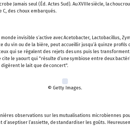
obe Jamais seul (Éd. Actes Sud). Au XVIIIe siècle, la choucro
ne C, des choux embarqués.
 monde invisible s‘active avec Acetobacter, Lactobacillus, Z
ce du vin ou de la bière, peut accueillir jusqu‘à quinze profils
s : ceux qui se régalent des rejets des uns puis les transform
 cite le yaourt qui "résulte d‘une symbiose entre deux bacté
digèrent le lait que de concert".
© Getty Images.
ernières observations sur les mutualisations microbiennes pou
nt d‘aseptiser l‘assiette, de standardiser les goûts. Heureus