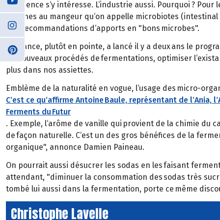
La science s‘y intéresse. L‘industrie aussi. Pourquoi ? Pour
internes au mangeur qu‘on appelle microbiotes (intestinal e
des recommandations d‘apports en "bons microbes".
La France, plutôt en pointe, a lancé il y a deux ans le pro
de nouveaux procédés de fermentations, optimiser l‘exista
plus dans nos assiettes.
Emblème de la naturalité en vogue, l‘usage des micro-organi
C‘est ce qu‘affirme Antoine Baule, représentant de l‘Ania, 
Ferments du Futur
. Exemple, l‘arôme de vanille qui provient de la chimie du 
de façon naturelle. C‘est un des gros bénéfices de la fermen
organique", annonce Damien Paineau.
On pourrait aussi désucrer les sodas en les faisant ferment
attendant, "diminuer la consommation des sodas très sucrés
tombé lui aussi dans la fermentation, porte ce même discour
Christophe Lavelle