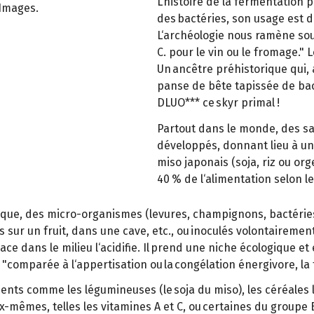
L‘histoire de la fermentation p
Images.
des bactéries, son usage est di
L‘archéologie nous ramène souv
C. pour le vin ou le fromage."
Un ancêtre préhistorique qui, 
panse de bête tapissée de bact
DLUO*** ce skyr primal !
Partout dans le monde, des sav
développés, donnant lieu à un
miso japonais (soja, riz ou or
40 % de l‘alimentation selon l
que, des micro-organismes (levures, champignons, bactérie
s sur un fruit, dans une cave, etc., ou inoculés volontairemen
place dans le milieu l‘acidifie. Il prend une niche écologiq
u, "comparée à l‘appertisation ou la congélation énergivore, 
nts comme les légumineuses (le soja du miso), les céréales lor
ux-mêmes, telles les vitamines A et C, ou certaines du groupe