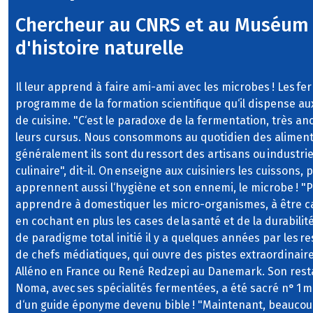
Chercheur au CNRS et au Muséum 
d'histoire naturelle
Il leur apprend à faire ami-ami avec les microbes ! Les f
programme de la formation scientifique qu‘il dispense au
de cuisine. "C‘est le paradoxe de la fermentation, très a
leurs cursus. Nous consommons au quotidien des aliment
généralement ils sont du ressort des artisans ou industrie
culinaire", dit-il. On enseigne aux cuisiniers les cuissons, 
apprennent aussi l‘hygiène et son ennemi, le microbe ! "
apprendre à domestiquer les micro-organismes, à être ca
en cochant en plus les cases de la santé et de la durabili
de paradigme total initié il y a quelques années par les r
de chefs médiatiques, qui ouvre des pistes extraordinaires
Alléno en France ou René Redzepi au Danemark. Son res
Noma, avec ses spécialités fermentées, a été sacré n° 1 mo
d‘un guide éponyme devenu bible ! "Maintenant, beaucoup