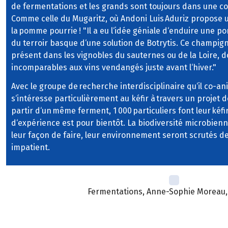
de fermentations et les grands sont toujours dans une cou
Comme celle du Mugaritz, où Andoni Luis Aduriz propose u
la pomme pourrie ! "Il a eu l‘idée géniale d‘enduire une p
du terroir basque d‘une solution de Botrytis. Ce champi
présent dans les vignobles du sauternes ou de la Loire, 
incomparables aux vins vendangés juste avant l‘hiver."
Avec le groupe de recherche interdisciplinaire qu‘il co-an
s‘intéresse particulièrement au kéfir à travers un projet d
partir d‘un même ferment, 1 000 particuliers font leur kéfi
d‘expérience est pour bientôt. La biodiversité microbien
leur façon de faire, leur environnement seront scrutés de 
impatient.
Fermentations, Anne-Sophie Moreau, 