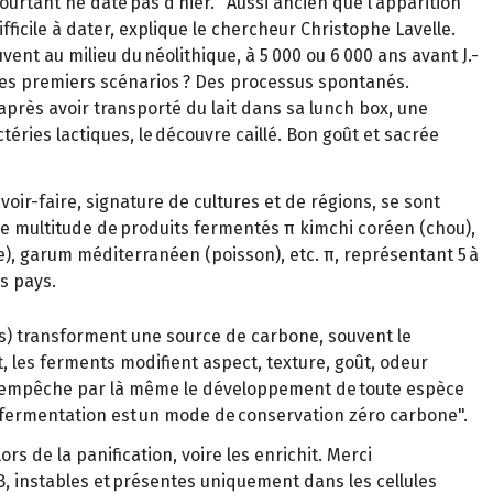
ourtant ne date pas d‘hier. "Aussi ancien que l‘apparition
fficile à dater, explique le chercheur Christophe Lavelle.
ent au milieu du néolithique, à 5 000 ou 6 000 ans avant J.-
 Les premiers scénarios ? Des processus spontanés.
après avoir transporté du lait dans sa lunch box, une
éries lactiques, le découvre caillé. Bon goût et sacrée
oir-faire, signature de cultures et de régions, se sont
e multitude de produits fermentés π kimchi coréen (chou),
ge), garum méditerranéen (poisson), etc. π, représentant 5 à
es pays.
s) transforment une source de carbone, souvent le
t, les ferments modifient aspect, texture, goût, odeur
ue et empêche par là même le développement de toute espèce
la fermentation est un mode de conservation zéro carbone".
s de la panification, voire les enrichit. Merci
 B, instables et présentes uniquement dans les cellules