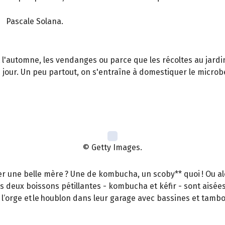
Pascale Solana.
t l'automne, les vendanges ou parce que les récoltes au jar
our. Un peu partout, on s'entraîne à domestiquer le microbe*
© Getty Images.
r une belle mère ? Une de kombucha, un scoby** quoi ! Ou alo
 Ces deux boissons pétillantes - kombucha et kéfir - sont aisée
t l‘orge et le houblon dans leur garage avec bassines et tambo