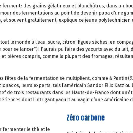
rment : des grains gélatineux et blanchâtres, dans un bocal 
n amour des fermentations au point de devenir papa d‘une g
es, et souvent gratuitement, explique ce jeune polytechnicie
tout le monde à l‘eau, sucre, citron, figues sèches, en compagn
 pour se lancer") ! J'aurais pu faire des yaourts avec du lai
ns et bières compris, comme la plupart des fromages, résulte
les fêtes de la fermentation se multiplient, comme à Pantin (93) 
onados, leurs experts, tels l‘américain Sandor Ellix Katz ou 
 chef de trois restaurants dans les Hauts-de-France dont un é
 expériences dont l‘intrigant yaourt au vagin d‘une Américai
Zéro carbone
 fermenter le thé et le