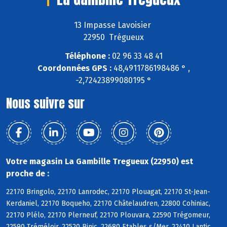
13 Impasse Lavoisier
22950 Trégueux
Téléphone :
02 96 33 48 41
Coordonnées GPS :
48,4911786198486 ° ,
-2,72423899080195 °
Nous suivre sur
Votre magasin La Gambille Tregueux (22950) est
proche de :
22170 Bringolo, 22170 Lanrodec, 22170 Plouagat, 22170 St-Jean-
Kerdaniel, 22170 Boqueho, 22170 Châtelaudren, 22800 Cohiniac,
22170 Plélo, 22170 Plerneuf, 22170 Plouvara, 22590 Trégomeur,
22590 Tréméloir, 22520 Binic, 22680 Etables s/Mer, 22410 Lantic,