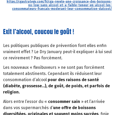
https://cgastrategy.com/fr/cga-revele-une-croissance-des-boissons-
no-low-sans-alcool-et-a-faible-teneur-en-alcool-les-
consommateurs-francais-moderant-leur-consommation-dalcool/
Exit l’alcool, coucou le goût !
Les politiques publiques de prévention font elles enfin
vraiment effet ? Le Dry January peut-il expliquer à lui seul
ce revirement ? Pas forcément.
Les nouveaux « flexibuveurs » ne sont pas forcément
totalement abstinents. Cependant ils réduisent leur
consommation d’alcool
pour des raisons de santé
(diabète, grossesse…), de goût, de poids, et parfois de
religion.
Alors entre l’essor du «
consommer sain
» et l’arrivée
dans vos supermarchés d’
une offre de boissons
diversifiées, originales et souvent moins sucrées
, finie