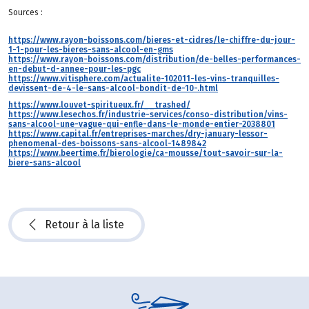
Sources :
https://www.rayon-boissons.com/bieres-et-cidres/le-chiffre-du-jour-
1-1-pour-les-bieres-sans-alcool-en-gms
https://www.rayon-boissons.com/distribution/de-belles-performances-
en-debut-d-annee-pour-les-pgc
https://www.vitisphere.com/actualite-102011-les-vins-tranquilles-
devissent-de-4-le-sans-alcool-bondit-de-10-.html
https://www.louvet-spiritueux.fr/__trashed/
https://www.lesechos.fr/industrie-services/conso-distribution/vins-
sans-alcool-une-vague-qui-enfle-dans-le-monde-entier-2038801
https://www.capital.fr/entreprises-marches/dry-january-lessor-
phenomenal-des-boissons-sans-alcool-1489842
https://www.beertime.fr/bierologie/ca-mousse/tout-savoir-sur-la-
biere-sans-alcool
Retour à la liste