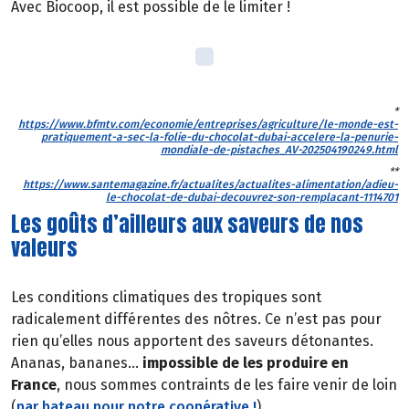
Avec Biocoop, il est possible de le limiter !
*
https://www.bfmtv.com/economie/entreprises/agriculture/le-monde-est-
pratiquement-a-sec-la-folie-du-chocolat-dubai-accelere-la-penurie-
mondiale-de-pistaches_AV-202504190249.html
**
https://www.santemagazine.fr/actualites/actualites-alimentation/adieu-
le-chocolat-de-dubai-decouvrez-son-remplacant-1114701
Les goûts d’ailleurs aux saveurs de nos
valeurs
Les conditions climatiques des tropiques sont
radicalement différentes des nôtres. Ce n’est pas pour
rien qu’elles nous apportent des saveurs détonantes.
Ananas, bananes…
impossible de les produire en
France
, nous sommes contraints de les faire venir de loin
(
par bateau pour notre coopérative !
).