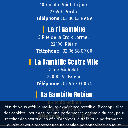
10 rue du Point du jour
22590 Pordic
Téléphone :
02 30 03 99 59
La Ti Gambille
5 Rue de la Croix Lormel
22190 Plérin
Téléphone :
02 96 58 09 00
La Gambille Centre Ville
2 rue Michelet
22000 St-Brieuc
Téléphone :
02 96 70 00 74
La Gambille Robien
10 rue de Robien
Afin de vous offrir la meilleure expérience possible, Biocoop utilise
22000 St-Brieuc
des cookies : pour assurer une performance optimale du site, pour
Téléphone :
02 96 75 12 85
récolter des statistiques afin d'analyser le trafic et la performance
du site et vous proposer une navigation personnalisée en toute