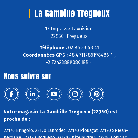
La Gambille Tregueux
13 Impasse Lavoisier
22950 Trégueux
Téléphone :
02 96 33 48 41
Coordonnées GPS :
48,4911786198486 ° ,
-2,72423899080195 °
Nous suivre sur
Votre magasin La Gambille Tregueux (22950) est
proche de :
22170 Bringolo, 22170 Lanrodec, 22170 Plouagat, 22170 St-Jean-
Kerdaniel, 22170 Boqueho, 22170 Châtelaudren, 22800 Cohiniac,