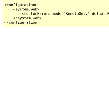
<configuration>

    <system.web>

        <customErrors mode="RemoteOnly" defaultR
    </system.web>

</configuration>