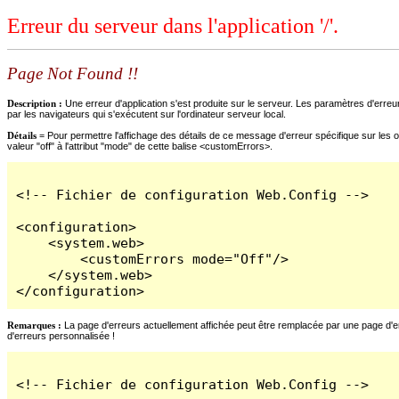
Erreur du serveur dans l'application '/'.
Page Not Found !!
Description :
Une erreur d'application s'est produite sur le serveur. Les paramètres d'erreur
par les navigateurs qui s'exécutent sur l'ordinateur serveur local.
Détails =
Pour permettre l'affichage des détails de ce message d'erreur spécifique sur les o
valeur "off" à l'attribut "mode" de cette balise <customErrors>.
<!-- Fichier de configuration Web.Config -->

<configuration>

    <system.web>

        <customErrors mode="Off"/>

    </system.web>

</configuration>
Remarques :
La page d'erreurs actuellement affichée peut être remplacée par une page d'erre
d'erreurs personnalisée !
<!-- Fichier de configuration Web.Config -->
