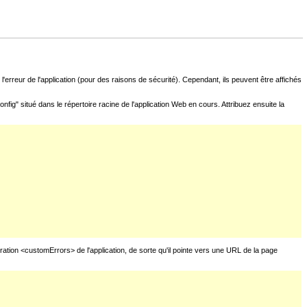
l'erreur de l'application (pour des raisons de sécurité). Cependant, ils peuvent être affichés
fig" situé dans le répertoire racine de l'application Web en cours. Attribuez ensuite la
uration <customErrors> de l'application, de sorte qu'il pointe vers une URL de la page