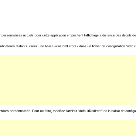
 personnalisés actuels pour cette application empêchent l'affichage à distance des détails de 
rdinateurs distants, créez une balise <customErrors> dans un fichier de configuration "web.con
urs personnalisée. Pour ce faire, modifiez l'attribut "defaultRedirect" de la balise de config