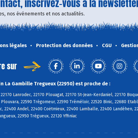
tact, inscrivez-vous à la newsletter
fres, nos événements et nos actualités.
ons légales
Protection des données
CGU
Gestio
re sur
n La Gambille Tregueux (22950) est proche de :
 22170 Lanrodec, 22170 Plouagat, 22170 St-Jean-Kerdaniel, 22170 Boqu
 Plouvara, 22590 Trégomeur, 22590 Tréméloir, 22520 Binic, 22680 Etabl
c, 22400 Andel, 22400 Coëtmieux, 22400 Lamballe, 22400 Landéhen, 2
Langueux, 22950 Trégueux, 22120 Yffiniac