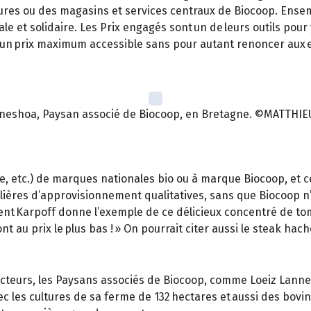
es ou des magasins et services centraux de Biocoop. Ensemble,
e et solidaire. Les Prix engagés sont un de leurs outils pour y 
r un prix maximum accessible sans pour autant renoncer aux ex
nneshoa, Paysan associé de Biocoop, en Bretagne. ©MATTHIE
ge, etc.) de marques nationales bio ou à marque Biocoop, et c
 filières d’approvisionnement qualitatives, sans que Biocoop 
rent Karpoff donne l’exemple de ce délicieux concentré de tom
sont au prix le plus bas ! » On pourrait citer aussi le steak ha
roducteurs, les Paysans associés de Biocoop, comme Loeiz Lan
 les cultures de sa ferme de 132 hectares et aussi des bovins et