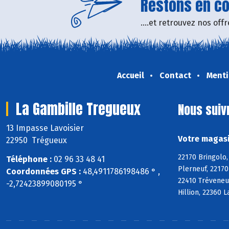
Restons en con
....et retrouvez nos of
Accueil
Contact
Menti
La Gambille Tregueux
Nous suiv
13 Impasse Lavoisier
Votre magasi
22950 Trégueux
22170 Bringolo,
Téléphone :
02 96 33 48 41
Plerneuf, 22170
Coordonnées GPS :
48,4911786198486 ° ,
22410 Tréveneu
-2,72423899080195 °
Hillion, 22360 