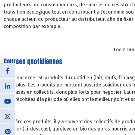
producteurs, de consommateurs, de salariés de ces structur
transition écologique tout en contribuant à l’économie social
chaque acteur, du producteur au distributeur, afin de fixe
composition par exemple.
Loeiz La
Courses quotidiennes
Cela concerne 150 produits du quotidien (lait, œufs, froma
voire plus. Ces produits permettent aussi de solidifier des
organisés en collectifs, donc plus forts pour négocier. Lau
sont récoltées à la période où elles ont le meilleur goût et 
Derrière ces produits, il y a souvent des collectifs de p
d’Armor (ci-dessous), qui élève en bio des porcs nourris avec