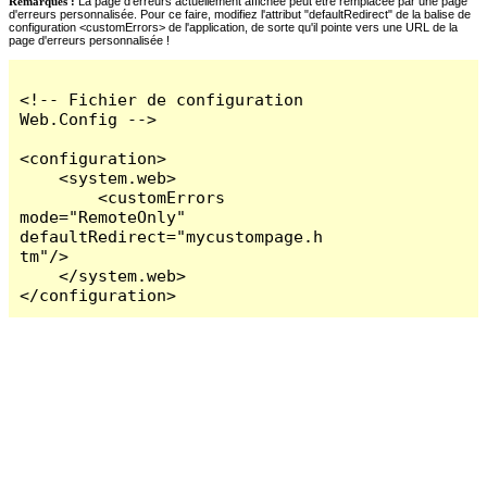
Remarques :
La page d'erreurs actuellement affichée peut être remplacée par une page
d'erreurs personnalisée. Pour ce faire, modifiez l'attribut "defaultRedirect" de la balise de
configuration <customErrors> de l'application, de sorte qu'il pointe vers une URL de la
page d'erreurs personnalisée !
<!-- Fichier de configuration 
Web.Config -->

<configuration>

    <system.web>

        <customErrors 
mode="RemoteOnly" 
defaultRedirect="mycustompage.h
tm"/>

    </system.web>

</configuration>