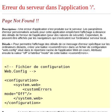
Erreur du serveur dans l'application '/'.
Page Not Found !!
Description :
Une erreur d'application s'est produite sur le serveur. Les paramètres
d'erreur personnalisés actuels pour cette application empêchent l'affichage à distance
des détails de l'erreur de l'application (pour des raisons de sécurité). Cependant, ils
peuvent être affichés par les navigateurs qui s'exécutent sur l'ordinateur serveur local.
Détails =
Pour permettre l'affichage des détails de ce message d'erreur spécifique sur les
ordinateurs distants, créez une balise <customErrors> dans un fichier de configuration
"web.config" situé dans le répertoire racine de l'application Web en cours. Attribuez
ensuite la valeur "off" à l'attribut "mode" de cette balise <customErrors>.
<!-- Fichier de configuration 
Web.Config -->

<configuration>

    <system.web>

        <customErrors 
mode="Off"/>

    </system.web>

</configuration>