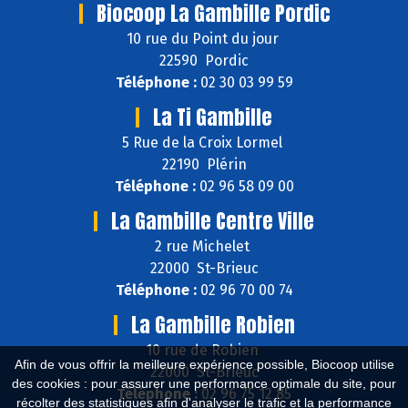
Biocoop La Gambille Pordic
10 rue du Point du jour
22590 Pordic
Téléphone :
02 30 03 99 59
La Ti Gambille
5 Rue de la Croix Lormel
22190 Plérin
Téléphone :
02 96 58 09 00
La Gambille Centre Ville
2 rue Michelet
22000 St-Brieuc
Téléphone :
02 96 70 00 74
La Gambille Robien
10 rue de Robien
Afin de vous offrir la meilleure expérience possible, Biocoop utilise
22000 St-Brieuc
des cookies : pour assurer une performance optimale du site, pour
Téléphone :
02 96 75 12 85
récolter des statistiques afin d'analyser le trafic et la performance