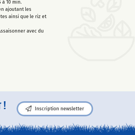
5 à 10 min.
en ajoutant les
es ainsi que le riz et
. Assaisonner avec du
 !
Inscription newsletter