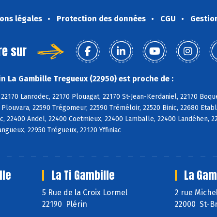
ons légales
Protection des données
CGU
Gestio
re sur
n La Gambille Tregueux (22950) est proche de :
 22170 Lanrodec, 22170 Plouagat, 22170 St-Jean-Kerdaniel, 22170 Boqu
 Plouvara, 22590 Trégomeur, 22590 Tréméloir, 22520 Binic, 22680 Etabl
c, 22400 Andel, 22400 Coëtmieux, 22400 Lamballe, 22400 Landéhen, 2
Langueux, 22950 Trégueux, 22120 Yffiniac
lle
La Ti Gambille
La Gamb
5 Rue de la Croix Lormel
2 rue Miche
22190 Plérin
22000 St-Br