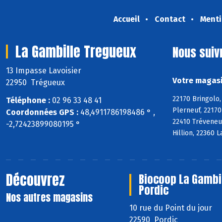
Accueil
Contact
Menti
La Gambille Tregueux
Nous suiv
13 Impasse Lavoisier
Votre magasi
22950 Trégueux
22170 Bringolo,
Téléphone :
02 96 33 48 41
Plerneuf, 22170
Coordonnées GPS :
48,4911786198486 ° ,
22410 Tréveneu
-2,72423899080195 °
Hillion, 22360 
Découvrez
Biocoop La Gambi
Pordic
Nos autres magasins
10 rue du Point du jour
22590 Pordic