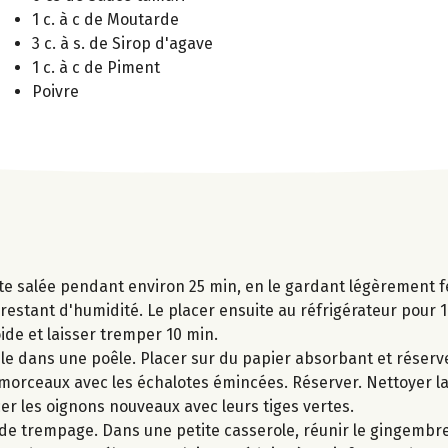
1 c. à c de Moutarde
3 c. à s. de Sirop d'agave
1 c. à c de Piment
Poivre
lante salée pendant environ 25 min, en le gardant légèrement f
 restant d'humidité. Le placer ensuite au réfrigérateur pour 1
oide et laisser tremper 10 min.
ile dans une poêle. Placer sur du papier absorbant et réser
 morceaux avec les échalotes émincées. Réserver. Nettoyer la
cer les oignons nouveaux avec leurs tiges vertes.
u de trempage. Dans une petite casserole, réunir le gingembr