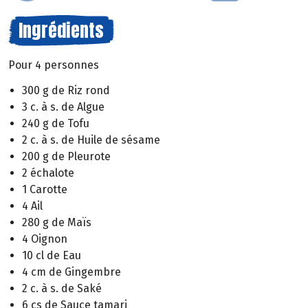
Ingrédients
Pour 4 personnes
300 g de Riz rond
3 c. à s. de Algue
240 g de Tofu
2 c. à s. de Huile de sésame
200 g de Pleurote
2 échalote
1 Carotte
4 Ail
280 g de Maïs
4 Oignon
10 cl de Eau
4 cm de Gingembre
2 c. à s. de Saké
6 cs de Sauce tamari