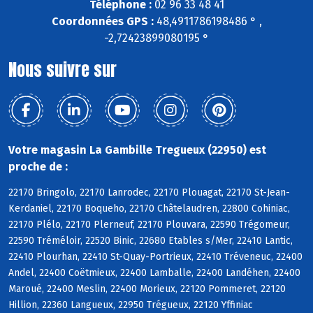
Téléphone :
02 96 33 48 41
Coordonnées GPS :
48,4911786198486 ° ,
-2,72423899080195 °
Nous suivre sur
Votre magasin La Gambille Tregueux (22950) est
proche de :
22170 Bringolo, 22170 Lanrodec, 22170 Plouagat, 22170 St-Jean-
Kerdaniel, 22170 Boqueho, 22170 Châtelaudren, 22800 Cohiniac,
22170 Plélo, 22170 Plerneuf, 22170 Plouvara, 22590 Trégomeur,
22590 Tréméloir, 22520 Binic, 22680 Etables s/Mer, 22410 Lantic,
22410 Plourhan, 22410 St-Quay-Portrieux, 22410 Tréveneuc, 22400
Andel, 22400 Coëtmieux, 22400 Lamballe, 22400 Landéhen, 22400
Maroué, 22400 Meslin, 22400 Morieux, 22120 Pommeret, 22120
Hillion, 22360 Langueux, 22950 Trégueux, 22120 Yffiniac