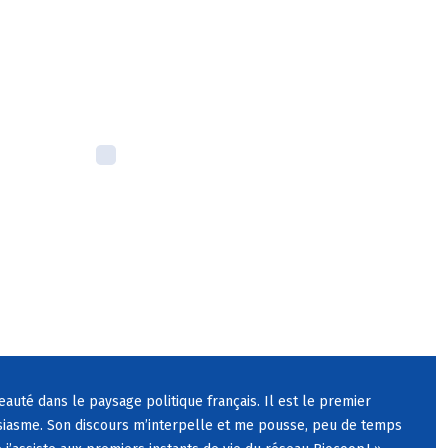
eaut
é
dans le paysage politique fran
ç
ais. Il est le premier
iasme. Son discours m
’
interpelle et me pousse, peu de temps