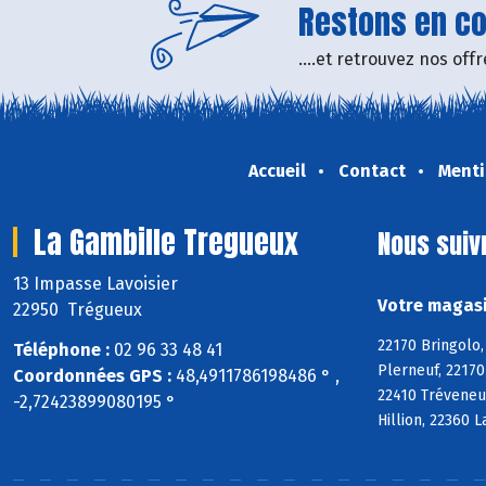
Restons en con
....et retrouvez nos of
Accueil
Contact
Menti
La Gambille Tregueux
Nous suiv
13 Impasse Lavoisier
Votre magasi
22950 Trégueux
22170 Bringolo,
Téléphone :
02 96 33 48 41
Plerneuf, 22170
Coordonnées GPS :
48,4911786198486 ° ,
22410 Tréveneu
-2,72423899080195 °
Hillion, 22360 