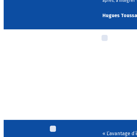
apr
è
s,
à
int
é
grer
Hugues Toussai
«
L’avantage d’