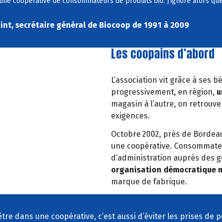
 une coop
é
rative de consommateurs de produits
bio. J
’
ignore alors que
nt, secrétaire général de Biocoop de 1991 à 2009
Les coopains d’abord
L’association vit grâce à ses 
progressivement, en
r
é
gion,
u
magasin
à
l
’
autre, on retrouve
exigences.
Octobre
2002, pr
è
s de Bordeau
une coop
é
rative. Consommateu
d
’
administration
aupr
è
s des g
organisation
d
é
mocratique m
marque de fabrique.
être dans une coopérative, c’est aussi d’éviter les prises de 