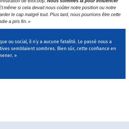
inistration de Biocoop.
Nous sommes là pour influencer
Et
m
ê
me si cela devait nous co
û
ter notre position ou notre
 garder le cap malgr
é
tout. Plus tard, nous
pourrions
ê
tre cette
die a pris fin.
»
e ou social, il n’y a aucune fatalité. Le passé nous a
tives semblaient sombres. Bien sûr, cette confiance en
 mener. »