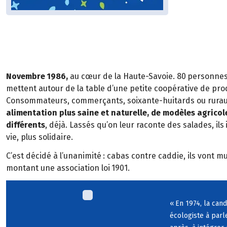
Novembre
1986,
au cœur de la Haute-Savoie. 80
personnes 
mettent autour de la table d
’
une petite coop
é
rative de pro
Consommateurs, commer
ç
ants, soixante-huitards ou rura
alimentation
plus saine et naturelle, de mod
è
les
agricol
diff
é
rents
,
d
é
j
à
. Lass
é
s qu
’
on leur raconte des salades,
ils
vie, plus solidaire.
C
’
est d
é
cid
é
à
l
’
unanimit
é
: cabas contre caddie, ils vont m
montant une association loi
1901.
«
En 1974, la can
é
cologiste
à
parl