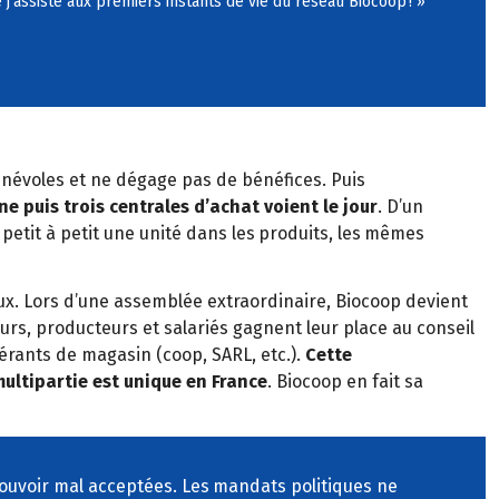
 j
’
assiste aux premiers instants de vie du r
é
seau Biocoop
!
»
bénévoles et ne dégage pas de bénéfices. Puis
ne puis trois centrales d
’
achat voient le jour
. D
’
un
 petit
à
petit une unit
é
dans les
produits, les
m
ê
mes
x. Lors d
’
une assembl
é
e extraordinaire, Biocoop devient
rs, producteurs et salari
é
s gagnent
leur place au conseil
é
rants de magasin
(coop, SARL, etc.).
Cette
ultipartie est unique en France
. Biocoop en fait sa
pouvoir mal acceptées. Les
mandats politiques ne