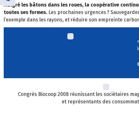
Malgr
é
les b
â
tons dans les roues, la coop
é
rative contin
toutes ses formes.
Les prochaines urgences
? Sauvegarder
l’exemple dans les
rayons, et
r
é
duire son empreinte carbo
Congrès Biocoop 2008 réunissant les sociétaires mag
et représentants des consommat