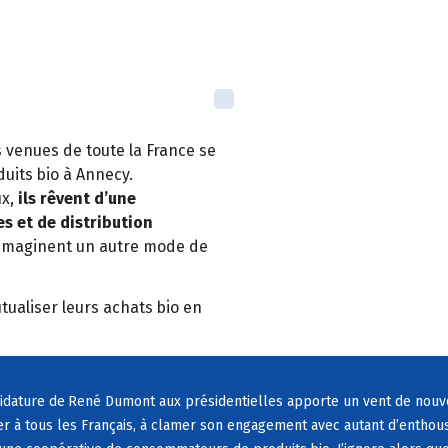
venues de toute la France se
duits
bio
à
Annecy.
ux,
ils r
ê
vent d
’
une
es et de distribution
imaginent un autre mode de
utualiser leurs achats
bio
en
didature de
Ren
é
Dumont aux pr
é
sidentielles apporte un vent de nouv
er
à
tous les Fran
ç
ais,
à
clamer son engagement avec autant d
’
enthous