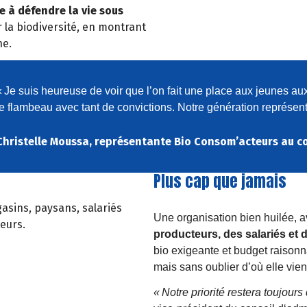
ue
à
d
é
fendre la vie sous
 la biodiversité, en montrant
ne.
«
Je suis heureuse de voir que l
’
on fait une place aux jeunes au
le flambeau avec tant de convictions. Notre g
é
n
é
ration repr
é
sent
Christelle Moussa, représentante Bio Consom’acteurs au c
Plus cap que jamais
asins, paysans, salariés
Une organisation bien huilée, 
eurs.
producteurs,
des salari
é
s et
bio exigeante et budget raison
mais
sans oublier d
’
o
ù
elle vien
«
Notre priorité restera toujour