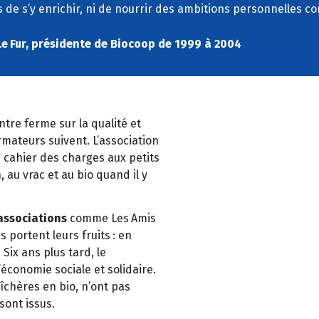
 de s
’
y enrichir, ni de nourrir des ambitions personnelles cont
Le
Fur, pr
é
sidente de Biocoop de 1999
à
2004
tre ferme sur la qualit
é
et
rmateurs suivent. L’association
 cahier des charges aux petits
, au vrac et au bio quand il y
’associations
comme Les
Amis
 portent leurs fruits
: en
.
Six ans plus tard, le
’é
conomie sociale et solidaire.
î
ch
è
res en bio, n
’
ont pas
sont issus.