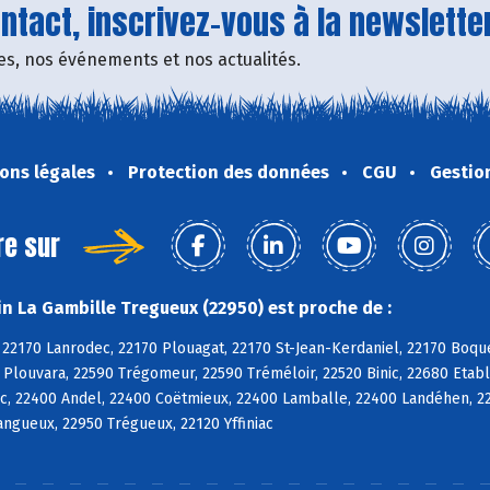
tact, inscrivez-vous à la newsletter
fres, nos événements et nos actualités.
ons légales
Protection des données
CGU
Gestio
re sur
n La Gambille Tregueux (22950) est proche de :
 22170 Lanrodec, 22170 Plouagat, 22170 St-Jean-Kerdaniel, 22170 Boqu
 Plouvara, 22590 Trégomeur, 22590 Tréméloir, 22520 Binic, 22680 Etabl
c, 22400 Andel, 22400 Coëtmieux, 22400 Lamballe, 22400 Landéhen, 2
Langueux, 22950 Trégueux, 22120 Yffiniac