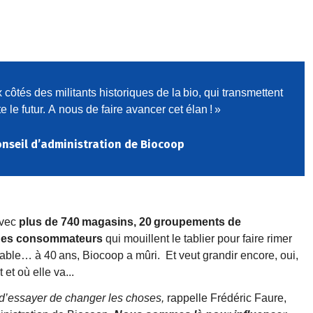
x c
ô
t
é
s des militants historiques de la
bio, qui transmettent
e le futur.
A
nous de faire avancer cet
é
lan
!
»
onseil d’administration de Biocoop
avec
plus de 740
magasins, 20
groupements de
 des consommateurs
qui mouillent le tablier pour faire rimer
nable
…
à
40
ans, Biocoop
a m
û
ri.
Et veut grandir encore, oui,
t et o
ù
elle
va...
s d’essayer de changer les choses,
rappelle Frédéric Faure,