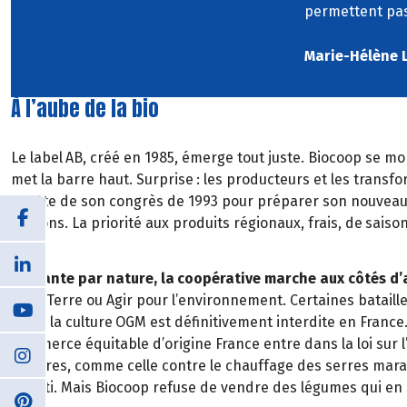
permettent pas
Marie-Hélène 
À l’aube de la bio
Le label
AB, cr
éé
en 1985,
é
merge tout juste. Biocoop se mon
met la
barre haut. Surprise
: les producteurs et les transfo
profite de son congrès de 1993 pour préparer son nouveau
oignons. La priorité aux produits régionaux, frais, de
saison
en a
!
Militante par nature, la
coop
é
rative marche aux côtés d
de la
Terre ou Agir pour l
’
environnement. Certaines batailles
2008, la culture
OGM est d
é
finitivement interdite en France
commerce
é
quitable d
’
origine France entre dans la loi sur l
D
’
autres, comme celle contre le chauffage des serres mara
abouti. Mais Biocoop refuse de vendre des l
é
gumes qui en 